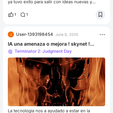
ya tuvo exito para salir con ideas nuevas y
nuevo cast que provoca esta pelicula que
figuraba como nuevo aire , llevar de los comic
1
1
fantastic four a la gran pantalla es un riesgo que
para tomar las riendas debes tener encuenta los
fans y los nuevo fans que no ven comics. que
User-1393198454
June 6, 2025
sale mal con la primera familia de marvel,
primero el origen esta fuera de
IA una amenaza o mejora ! skynet !...
Terminator 2: Judgment Day
La tecnología nos a ayudado a estar en la