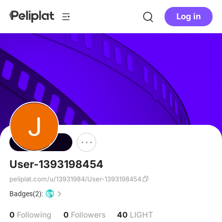
Log in
Follow
User-1393198454
peliplat.com/u/13931984/User-1393198454
Badges(2):
0
0
40
Following
Followers
LIGHT