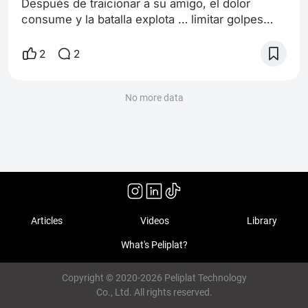
Después de traicionar a su amigo, el dolor
consume y la batalla explota … limitar golpes
para no maltratar a aquel compañero y amigo.
steve y tony, cap y iron solo se puede
2
2
solucionar con el tiempo es hora de medir la
fuerza y la estrategia en batalla. queda uno de
pie. la confianza está rota los colores rojos y
No more data
blanco quedan de pie, pero triste al ver a su
amigo derrotado con lágrimas en los ojos
Articles
Videos
Library
What's Peliplat?
Copyright © 2020-2026 Peliplat Technology
Co., Ltd. All rights reserved.