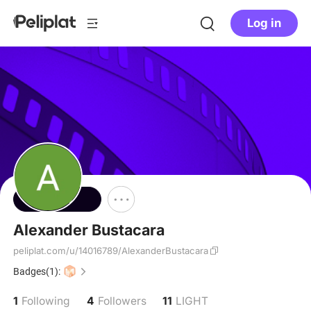
Log in
Follow
Alexander Bustacara
peliplat.com/u/14016789/AlexanderBustacara
Badges(1):
1
4
11
Following
Followers
LIGHT