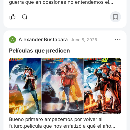
guerra que en ocasiones no entendemos el
porque de las mismas. Las guerra por poder,por
territorio,por religión por muchos motivos que
se buscan con el fin de pelear por algo. En esta
ocasión un comandante del ejército debe llevar
a su familia donde esté radicado,por la razón de
Alexander Bustacara
June 8, 2025
que llegan a las casas fiscales muy cerca de un
centro de concentración. En
Películas que predicen
Bueno primero empezemos por volver al
futuro,película que nos enfatizó a qué el año