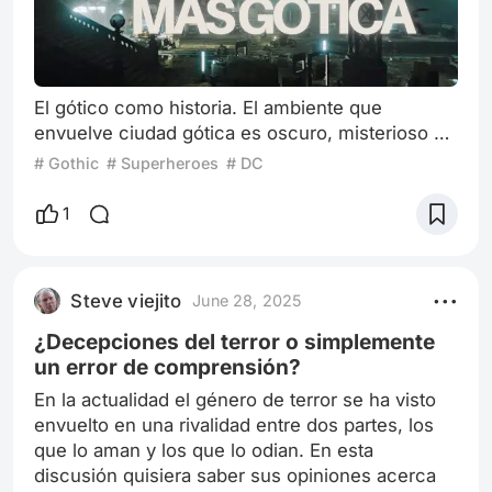
El gótico como historia. El ambiente que
envuelve ciudad gótica es oscuro, misterioso y
algo tenebroso. No hay nada seguro al recorrer
# Gothic
# Superheroes
# DC
las calles de la ciudad. Y en busca de la
solución a un problema que ha disparado los
1
índices de inseguridad, Batman (Robert
Pattinson) debe indagar cada vez más profundo
en los agentes del caos y dueños de la ciudad
Steve viejito
June 28, 2025
en la que vive. Robert Pattinson en “The
Batman”
¿Decepciones del terror o simplemente
un error de comprensión?
En la actualidad el género de terror se ha visto
envuelto en una rivalidad entre dos partes, los
que lo aman y los que lo odian. En esta
discusión quisiera saber sus opiniones acerca