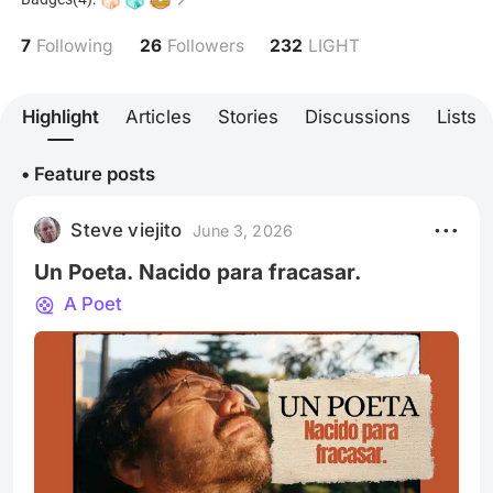
7
26
232
Following
Followers
LIGHT
Highlight
Articles
Stories
Discussions
Lists
• Feature posts
Steve viejito
June 3, 2026
Un Poeta. Nacido para fracasar.
A Poet