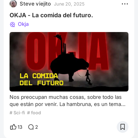
que hace a dos clientes de la misma casa
Steve viejito
June 20, 2025
2025 - Director: Bruno Stagnaro. Netflix ¿Qué
conocerse esta muy
es lo que estamos dispuestos a hac
OKJA - La comida del futuro.
Okja
Nos preocupan muchas cosas, sobre todo las
que están por venir. La hambruna, es un tema
que se debate desde que la sociedad se ha
# Sci-fi
# food
formado. Los productos que consumimos, la
contaminación. Y en un sentido hipotético, haría
13
2
bien usar nuestros conocimientos para poder