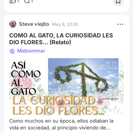
1
1
la llevan producciones hollywoodenses y en
cambio, las películas latinoamericanas se
encuentran arrinconadas en los espacios donde
Steve viejito
May 8, 2026
pocas veces las masas voltean a ver. Un Poeta -
Simón Mesa Soto (2025) Esta película co
COMO AL GATO, LA CURIOSIDAD LES
DIO FLORES... (Relato)
Midsommar
Como muchos en su época, ellos odiaban la
vida en sociedad, al principio viviendo de