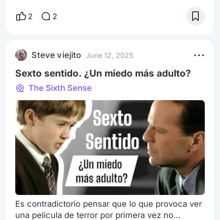
los episodios la mención de un libro que estaba
leyendo en ese mismo lapso de tiempo. Póster
2
2
de “Severance” 2022 - Apple Tv+. Imagen
sacada de IMDb Lo vi como una señal que me
dio el destino para que compartiera con el
Steve viejito
June 12, 2025
mundo mi opinión acerca de estas dos historias,
qu
Sexto sentido. ¿Un miedo más adulto?
The Sixth Sense
Es contradictorio pensar que lo que provoca ver
una película de terror por primera vez no