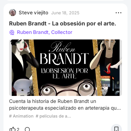
crear una solución que satisfaga esta
necesidad. Querido lector, al igual que los
Steve viejito
June 18, 2025
robots, en esta película los humanos han hecho
una cr
Ruben Brandt - La obsesión por el arte.
Ruben Brandt, Collector
Cuenta la historia de Ruben Brandt un
psicoterapeuta especializado en arteterapia que
sufre de constantes pesadillas, donde
# Animation
# peliculas de animacion
personajes de pinturas famosas lo atacan
agresivamente. La trama transcurre en la
2