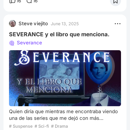
16
16
creado a la semejanza de Frankestein, pero, no
bastó con su brutal nacimiento, debía tener otra
“desventaja”. Sin manos con las cuales
Steve viejito
June 13, 2025
manipular los objetos o tocar a otro ser vivo sin
causarle daño, sus dedos eran
SEVERANCE y el libro que menciona.
Severance
Quien diría que mientras me encontraba viendo
una de las series que me dejó con más
preguntas que respuestas, aparecería en uno de
# Suspense
# Sci-fi
# Drama