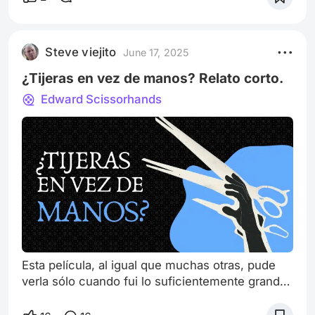
persecución de “El coleccionista” un ladrón de
pinturas que ha tomado piezas sumamente
valiosas alrededor de todo el mundo. El
Steve viejito
June 17, 2025
detective Kowalski a cargo de la investigación
de los robos deberá
¿Tijeras en vez de manos? Relato corto.
Edward Scissorhands
Esta película, al igual que muchas otras, pude
verla sólo cuando fui lo suficientemente grande
para buscarla por mi cuenta. “El joven manos de
tijera” (1990. Tim Burton), es un monstruo