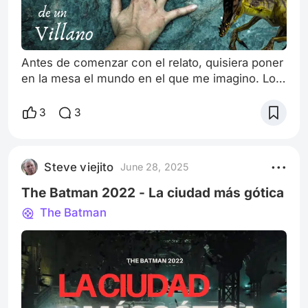
Antes de comenzar con el relato, quisiera poner
en la mesa el mundo en el que me imagino. Los
dinosaurios han sido devueltos a la vida
mediante la experimentación biológica en los
3
3
laboratorios que todos conocemos muy bien. La
atracción ha pasado ha segundo plano cuando
los gigantes jurásicos escaparon de las jaulas.
Steve viejito
June 28, 2025
Ahora están al acecho, listos para buscar el
alimento que satisfaga su prehistóric
The Batman 2022 - La ciudad más gótica
The Batman