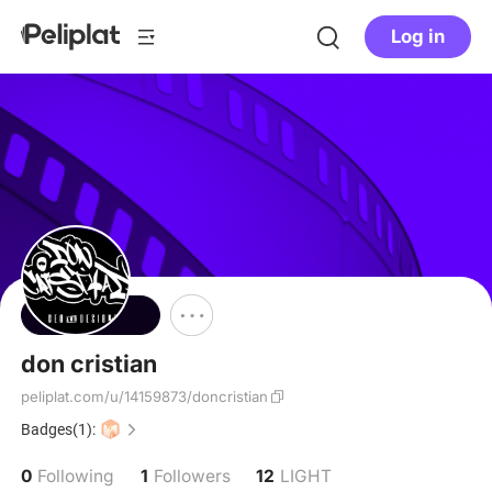
Log in
Follow
don cristian
peliplat.com/u/14159873/doncristian
Badges(1):
0
1
12
Following
Followers
LIGHT