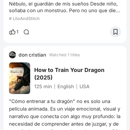
Nébulo, el guardián de mis sueños Desde niño,
soñaba con un monstruo. Pero no uno que diera
miedo... no. Era inmenso, brillante y suave,
# LiloAndStitch
como si el cielo y el fuego hubieran tenido un
hijo. Tenía alas de nube, ojos que cambiaban de
1
color con mis emociones, y un cuerpo ágil,
felino, como el de un gran gato salvaje. Yo lo
llamaba: Nébulo. Aparecía cada vez que el
don cristian
Watched 1 titles
mundo se volvía difícil. Cuando tení
How to Train Your Dragon
(2025)
125 min
English
USA
"Cómo entrenar a tu dragón" no es solo una 
película animada. Es un viaje emocional, visual y 
narrativo que conecta con algo muy profundo: la 
necesidad de comprender antes de juzgar, y de 