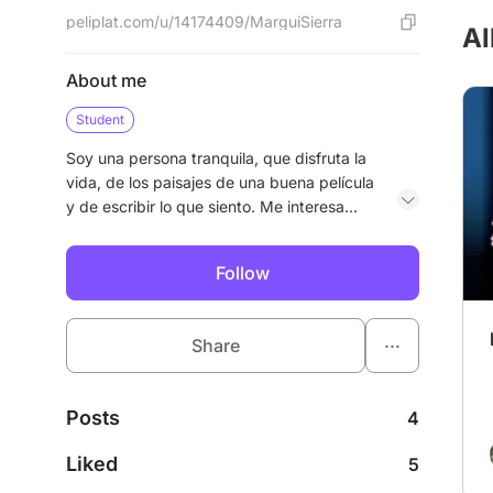
peliplat.com/u/14174409/MarguiSierra
Al
About me
Student
Soy una persona tranquila, que disfruta la
vida, de los paisajes de una buena película
y de escribir lo que siento. Me interesa
observar el mundo con sensibilidad. Amo
el cine porque me ayuda a entender la
Follow
realidad desde otros ojos. Escribir es mi
forma de expresarme y de conectar con lo
que me rodea.
...
Share
Posts
4
Liked
5