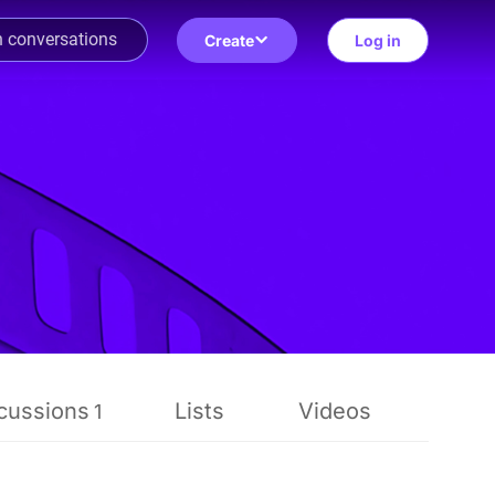
Create
Log in
cussions
Lists
Videos
Revi
1