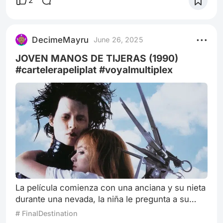
2
Barclay compra para su hijo pequeño, Andy
Barclay. Cuando Chucky mata a la niñera de
Andy, el niño se da cuenta de que el muñeco
DecimeMayru
June 26, 2025
está vivo y trata de advertir a la gente antes
JOVEN MANOS DE TIJERAS (1990)
#cartelerapeliplat #voyalmultiplex
La película comienza con una anciana y su nieta
durante una nevada, la niña le pregunta a su
abuela por qué nieva y ella decide contarle una
# FinalDestination
historia. La historia se inicia cuando una