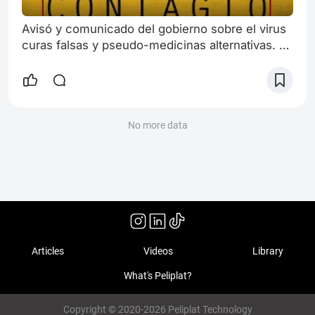
Avisó y comunicado del gobierno sobre el virus
curas falsas y pseudo-medicinas alternativas. El
estilo cinematográfico de Soderbergh
persistentemente se centra en los objetos que
al tocarse se infectan y se convierten en
vectores de infección para otras personas.Esos
objetos enlazan a los personajes y refuerzan los
No more data
hipervínculos, la multi-narrativa y multi-
perspectiva del estilo cinematográfico qu
Articles
Videos
Library
What's Peliplat?
Copyright © 2020-2026 Peliplat Technology