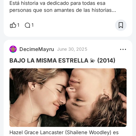
Está historia va dedicado para todas esa
personas que son amantes de las historias
románticas amorosas. Relato ni más ni menos
con cariño escrito por mi. Hace unos años para
1
1
ser precisamente exactamente exacta hace seis
años atrás decido hacerme un tattoo el nombre
de mi hija para plasmar el amor que siempre
DecimeMayru
June 30, 2025
siento sentire por mi hija. Entonces veo en
Instagram que un conocido comenzó hacer
BAJO LA MISMA ESTRELLA 💫 (2014)
tatuaj
Hazel Grace Lancaster (Shailene Woodley) es