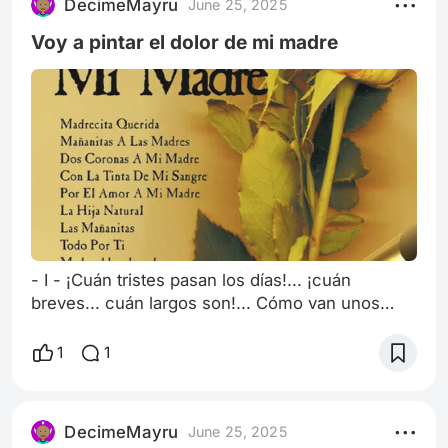
DecimeMayru
June 25, 2025
Voy a pintar el dolor de mi madre
- I - ¡Cuán tristes pasan los días!... ¡cuán
breves... cuán largos son!... Cómo van unos
despacio, y otros con paso veloz... Mas siempre
cual vaga sombra atropellándose en pos,
1
1
ninguno de cuantos fueron, un débil rastro dejó.
¡Cuán negras las nubes pasan, cuán turbio se ha
vuelto el sol! ¡Era un tiempo tan hermoso!... Mas
DecimeMayru
June 25, 2025
ese tiempo pasó. Hoy, como pálida luna ni da