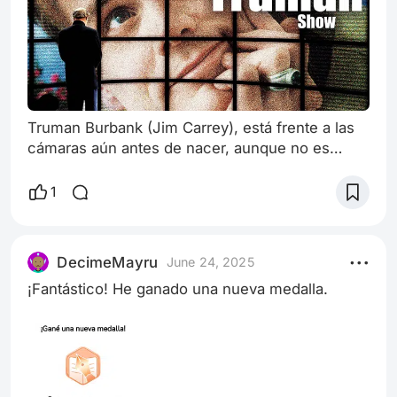
Truman Burbank (Jim Carrey), está frente a las
cámaras aún antes de nacer, aunque no es
consciente de este hecho. La vida de Truman
es filmada a través de miles de cámaras ocultas
1
—las 24 horas del día— y es transmitida en vivo
a todo el mundo, permitiendo al productor
ejecutivo Christof (Ed Harris) captar la emoción
DecimeMayru
June 24, 2025
real de Truman y el comportamiento humano
¡Fantástico! He ganado una nueva medalla.
cuando se pone en determinadas situacio