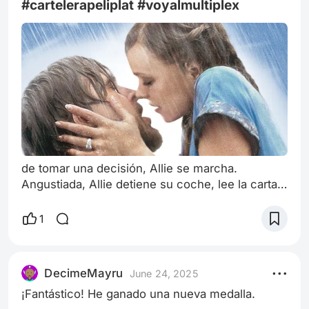
y M
#cartelerapeliplat #voyalmultiplex
de tomar una decisión, Allie se marcha.
Angustiada, Allie detiene su coche, lee la carta
de despedida de Noah y luego conduce hasta el
hotel donde se aloja Lon, para poder hablar
1
sobre lo ocurrido. Allie sabe que tiene que estar
con Lon, lo que implica que va a quedarse con
él. Sin embargo, el panorama cambia para Noah,
DecimeMayru
June 24, 2025
que escucha un ruido procedente de un coche
¡Fantástico! He ganado una nueva medalla.
fuera. Al levantarse, ve en él a A