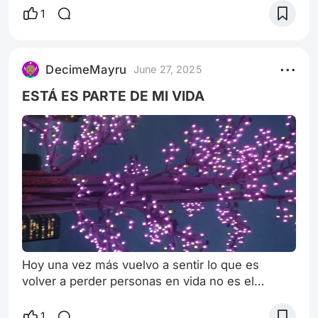
encuentra en las calles con otros huérfanos
1
pidiendo dinero y robando comida. Una noche,
Jesse y sus amigos fueron buscados y
encontrados por la policía. Mientras corrían,
DecimeMayru
June 27, 2025
Jesse y Perry (Michael Bacall) trataron de
esconderse en un acuario. Cuando pensaron
ESTÁ ES PARTE DE MI VIDA
que ya hab
Hoy una vez más vuelvo a sentir lo que es
volver a perder personas en vida no es el
despojó que se siente así como se desprende el
alma de tu ser como tirarse al vacío una vez
1