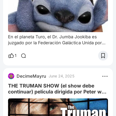
En el planeta Turo, el Dr. Jumba Jookiba es
juzgado por la Federación Galáctica Unida por
experimentación ilegal, juzgándolo por la
creación del Experimento 626, una criatura
1
agresiva y casi indestructible con capacidades
de aprendizaje avanzadas. Jumba es declarado
culpable y encarcelado, mientras que 626 es
DecimeMayru
June 24, 2025
sentenciado al exilio por su comportamiento
destructivo. Sin embargo, 626 se aprovecha pa
THE TRUMAN SHOW (el show debe
continuar) película dirigida por Peter weir
(1998) #cartelerapeliplat #voyalmultiplex