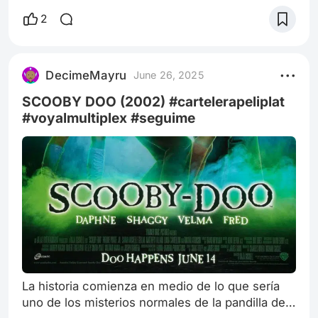
vendedora de cosméticos llamada Peg, entra a
2
una mansión ruinosa con el fin de vender sus
productos de belleza. Al adentrarse en el lugar
se encuentra con Edward, un joven que fue
DecimeMayru
June 26, 2025
creado a partir de un robot y no fue
SCOOBY DOO (2002) #cartelerapeliplat
#voyalmultiplex #seguime
La historia comienza en medio de lo que sería
uno de los misterios normales de la pandilla de