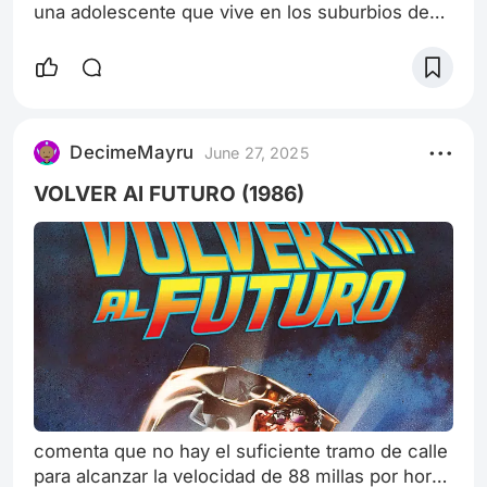
una adolescente que vive en los suburbios de
Indianápolis. Padece cáncer de tiroides en etapa
terminal que ha hecho metástasis en sus
pulmones. Creyendo que está deprimida, su
madre Frannie (Laura Dern) le pide que asista a
un grupo de apoyo semanal con pacientes con
DecimeMayru
June 27, 2025
cáncer para ayudarla a hacer amigos con
personas que están pasando por lo mismo. Allí,
VOLVER Al FUTURO (1986)
H
comenta que no hay el suficiente tramo de calle
para alcanzar la velocidad de 88 millas por hora;