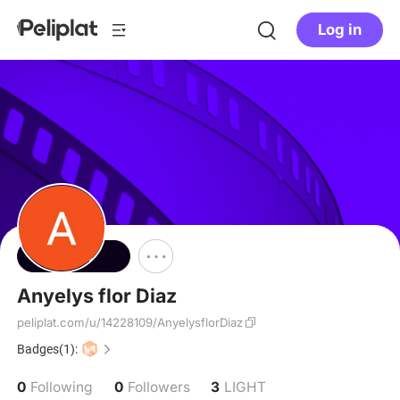
Log in
Follow
Anyelys flor Diaz
peliplat.com/u/14228109/AnyelysflorDiaz
Badges(1):
0
0
3
Following
Followers
LIGHT