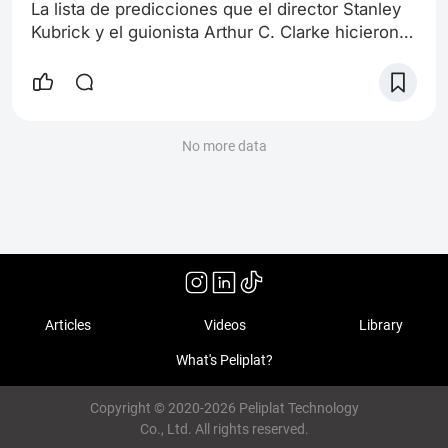
La lista de predicciones que el director Stanley
Kubrick y el guionista Arthur C. Clarke hicieron
en la película «2001: Una odisea del espacio»
podría ocupar un artículo entero. En primer
lugar, un año antes de la misión «Apolo 11», la
película mostraba cómo se vería la Tierra desde
la Luna. En segundo lugar, el doctor Heywood
No more data
Floyd se encuentra en la estación espacial en
órbita comunicándose con
Articles
Videos
Library
What's Peliplat?
Copyright © 2020-2026 Peliplat Technology
Co., Ltd. All rights reserved.