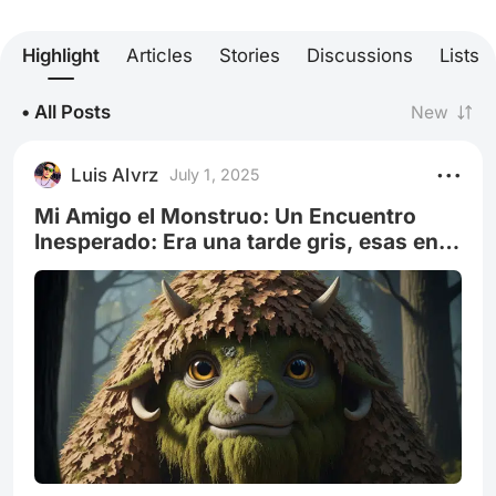
Highlight
Articles
Stories
Discussions
Lists
• All Posts
New
Luis Alvrz
July 1, 2025
Mi Amigo el Monstruo: Un Encuentro
Inesperado: Era una tarde gris, esas en
las que la lluvia no terminaba de
decidirse.