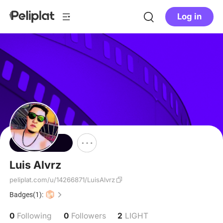
Log in
Follow
Luis Alvrz
peliplat.com/u/14266871/LuisAlvrz
Badges(1):
0
0
2
Following
Followers
LIGHT