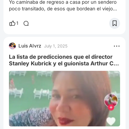
Yo caminaba de regreso a casa por un sendero
poco transitado, de esos que bordean el viejo
bosque a las afueras de Maracay. La verdad es
que no pensaba en nada en particular, solo en
1
llegar a la comodidad de mi sillón. Entonces lo
vi. No era un monstruo de cuentos de terror,
con garras afiladas y ojos rojos. Era... diferente.
Luis Alvrz
July 1, 2025
Grande, sí, y cubierto de una especie de pelaje
que parecía hecho de hoj
La lista de predicciones que el director
Stanley Kubrick y el guionista Arthur C.
Clarke hicieron en la película «2001: