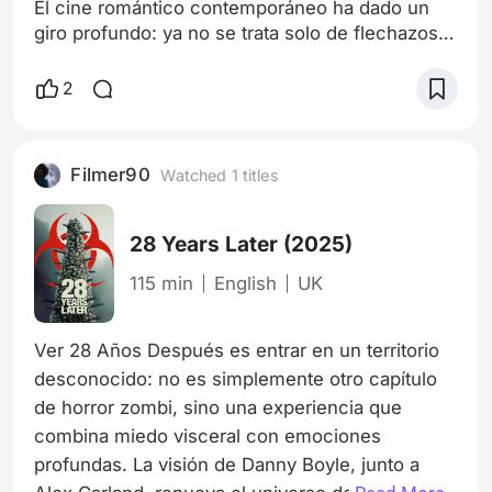
El cine romántico contemporáneo ha dado un
giro profundo: ya no se trata solo de flechazos
fortuitos bajo una lluvia perfecta, sino de
retratos realistas de relaciones tejidas entre
2
mensajes de texto, decisiones económicas y
diversidad emocional. Estas películas nos
muestran que el amor moderno es complejo,
Filmer90
Watched 1 titles
incierto, y a la vez profundamente humano. Un
ejemplo sobresaliente es “Materialists”, que
28 Years Later
(2025)
115 min
English
UK
Ver 28 Años Después es entrar en un territorio 
desconocido: no es simplemente otro capítulo 
de horror zombi, sino una experiencia que 
combina miedo visceral con emociones 
profundas. La visión de Danny Boyle, junto a 