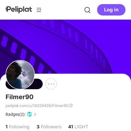
Log in
Follow
Filmer90
peliplat.com/u/14329439/Filmer90
Badges(2):
1
3
41
Following
Followers
LIGHT