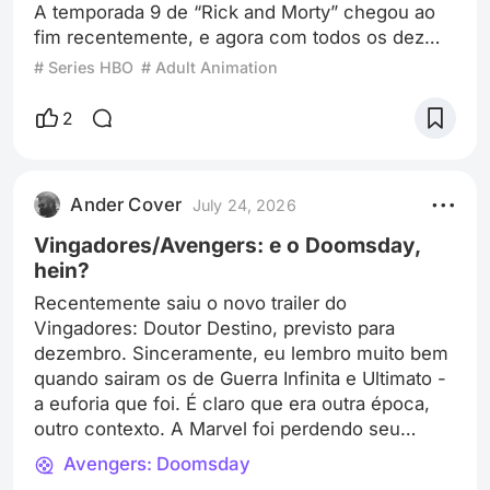
A temporada 9 de “Rick and Morty” chegou ao
é bom e bem escrito, é o que vale. E em termos 
fim recentemente, e agora com todos os dez
técnicos, "Um Novo Dia" é claramente superior 
episódios disponíveis no HBO Max, podemos
# Series HBO
# Adult Animation
aos anteriores de Jon Watts. Destin Daniel 
cravar como uma das melhores de toda a
Cretton elevou o nível da franquia.

história da série. Pelo menos para mim é a
2
melhor. Na verdade, dá para se dizer que a série
Uma boa e confortável opção no meio de um 
mais badalada do Adult Swim dos últimos 10
MCU altamente desinteressante. Esperanças 
anos não apresentou nenhuma temporada ruim,
para o futuro? Particularmente nenhuma. 
Ander Cover
July 24, 2026
pelo menos não até agora. Particularmente,
Mesmo com a apresentação de novos 
inclusive,
Vingadores/Avengers: e o Doomsday,
personagens que supostamente vão ser muito 
hein?
importantes daqui para frente. Mas não vejo um 
Recentemente saiu o novo trailer do
futuro muito sólido nesse universo.
Vingadores: Doutor Destino, previsto para
dezembro. Sinceramente, eu lembro muito bem
quando sairam os de Guerra Infinita e Ultimato -
a euforia que foi. É claro que era outra época,
outro contexto. A Marvel foi perdendo seu
prestígio. Mas é impressionante o abismo que
Avengers: Doomsday
há de diferença na reação entre 2018/19 e hoje