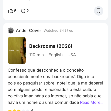
com início no dia 4 e fim previsto para 13 de
junho. Mais especificamente, fui ao Cine
5
2
Passeio neste sábado (06) verificar um filme
lindo e especial da Mirada Paranaense Sanepar,
realizado por cineastas da minha cidade e
Ander Cover
Watched 34 titles
região, no interior do Paraná. O filme em
questão é o documentário “A Holandesinha”
Backrooms
(2026)
110 min
English
USA
Confesso que desconhecia o conceito 
conscientemente das ‘backrooms’. Digo isto 
pois ao pesquisar sobre, notei que já me deparei 
com alguns posts relacionados à esta cultura 
coletiva imaginária da internet, só não sabia que 
havia um nome ou uma comunidade que 
Read More...
cultuava isso. Sinto que a sensação do 
6