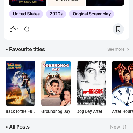
United States
2020s
Original Screenplay
1
• Favourite titles
See more
Back to the Future
Groundhog Day
Dog Day Afternoon
After Hour
• All Posts
New