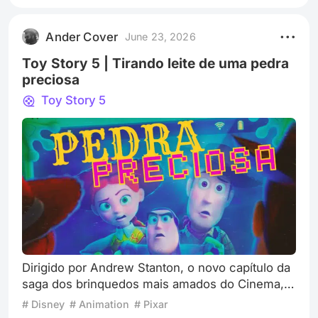
Ander Cover
June 23, 2026
Toy Story 5 | Tirando leite de uma pedra
preciosa
Toy Story 5
Dirigido por Andrew Stanton, o novo capítulo da
saga dos brinquedos mais amados do Cinema,
“Toy Story 5”, teve sua estreia recentemente.
# Disney
# Animation
# Pixar
Não é novidade que de todas as franquias da