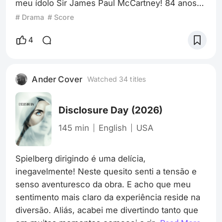
meu ídolo Sir James Paul McCartney! 84 anos
de pura história definidora de uma era. Ou
# Drama
# Score
melhor, de muitas eras. Paul nunca deixou de
ser ativo em sua carreira, desde seu início lá
4
com os rapazes de Liverpool. Não à toa, foi
lançado no mês passado seu mais novo álbum
“The Boys of Dungeon Lane”, evidenciando que
Ander Cover
Watched 34 titles
Macca se encontra em plena forma nas
composiçõ
Disclosure Day
(2026)
145 min
English
USA
Spielberg dirigindo é uma delícia, 
inegavelmente! Neste quesito senti a tensão e 
senso aventuresco da obra. E acho que meu 
sentimento mais claro da experiência reside na 
diversão. Aliás, acabei me divertindo tanto que 