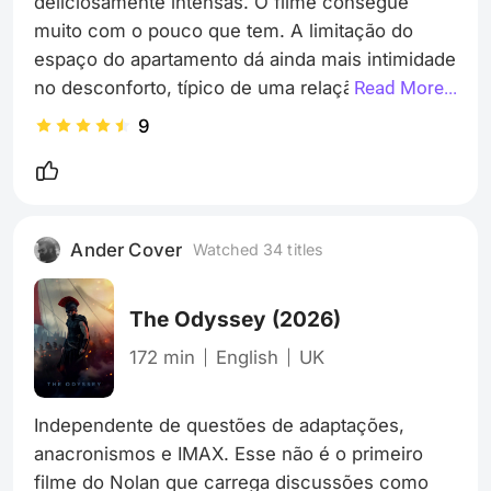
deliciosamente intensas. O filme consegue 
muito com o pouco que tem. A limitação do 
espaço do apartamento dá ainda mais intimidade 
no desconforto, típico de uma relação 
Read More...
duradoura em ruínas. É muito divertido quando 
9
quer, e precisamente profundo na medida certa. 
Filmaço! Fui assistir sem saber absolutamente 
nada da trama, e isso foi a melhor coisa a ser 
feita.
Ander Cover
Watched 34 titles
The Odyssey
(2026)
172 min
English
UK
Independente de questões de adaptações, 
anacronismos e IMAX. Esse não é o primeiro 
filme do Nolan que carrega discussões como 