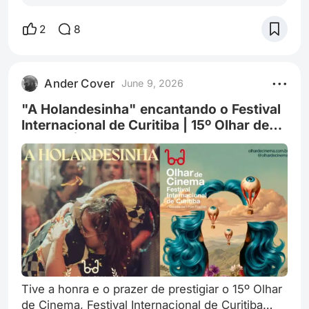
parecido com o dos primeiros filmesmas ainda
tô na dúvida se os filhos do Shrek vão causar
2
8
simpatia no público!
Ander Cover
June 9, 2026
"A Holandesinha" encantando o Festival
Internacional de Curitiba | 15º Olhar de
Cinema | Mirada Paranaense Sanepar
Tive a honra e o prazer de prestigiar o 15º Olhar
de Cinema, Festival Internacional de Curitiba