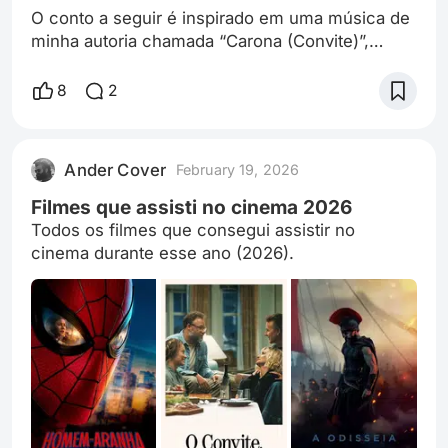
O conto a seguir é inspirado em uma música de
minha autoria chamada “Carona (Convite)”,
lançada no meu EP “Das Dores ou Lapsos
Diários”. Sou músico, compositor e produtor, e
8
2
lanço meus projetos artísticos com o nome de
Ander Cover. O esboço da canção nasceu em
meados de 2016, inspirado em um dos primeiros
Ander Cover
February 19, 2026
contos que escrevi na vida. Porém fui
modificando a sua letra ao longo dos anos. Até
Filmes que assisti no cinema 2026
que na p
Todos os filmes que consegui assistir no
cinema durante esse ano (2026).