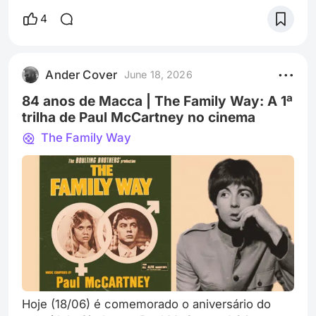
Pixar, é a mais querida do estúdio. Um dos
4
motivos, certamente, deve-se ao fato de “Toy
Story”, de 1995, ser o primogênito da casa. Além
disso, é a franquia mais longeva com maior
Ander Cover
June 18, 2026
número de continuações que o estúdio já
84 anos de Macca | The Family Way: A 1ª
trilha de Paul McCartney no cinema
The Family Way
Hoje (18/06) é comemorado o aniversário do