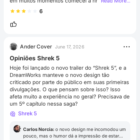
em muitos momentos comecei a rir (não só nas 
Read More...
cenas de comédia, mas nas sérias também - ou 
6
seja, não intencionalmente). E creio que não era 
esse o intuito….

Há muitos meandros que poderiam ser melhor 
explorados a respeito do diálogo com a própria 
Ander Cover
June 17, 2026
humanidade, contexto bélico e seus dilemas em 
si, sinto que ficou mais no superficial e 
Opiniões Shrek 5
potencialmente ingênuo. 

Hoje foi lançado o novo trailer do “Shrek 5”, e a
Mas é um bom pipocão do ano, de fato.

DreamWorks manteve o novo design tão
PS: teve até referência ao quadro “Visitando o 
criticado por parte do público em suas primeiras
divulgações. O que pensam sobre isso? Isso
Passado” do Caldeirão do Huck kkkkk 🫠
afeta muito a experiência no geral? Precisava de
um 5º capítulo nessa saga?
Shrek 5
Carlos Norcia:
o novo design me incomodou um
pouco, mas o humor dá a impressão de estar