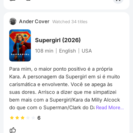
mais recentes. Parte deste discurso residia em
todo marketing por trás de sua promessa mais
ousada até então: a criação do novo universo da
Ander Cover
Watched 34 titles
DC nos cinemas começando com o filme de
Supergirl
(2026)
108 min
English
USA
Para mim, o maior ponto positivo é a própria 
Kara. A personagem da Supergirl em si é muito 
carismática e envolvente. Você se apega às 
suas dores. Arrisco a dizer que me simpatizei 
bem mais com a Supergirl/Kara da Milly Alcock 
do que com o Superman/Clark do David 
Read More...
Corenswet no filme dele.

6
Sobre o Lobo: é o casamento perfeito com 
Momoa. Todos já sabíamos disso, é um 