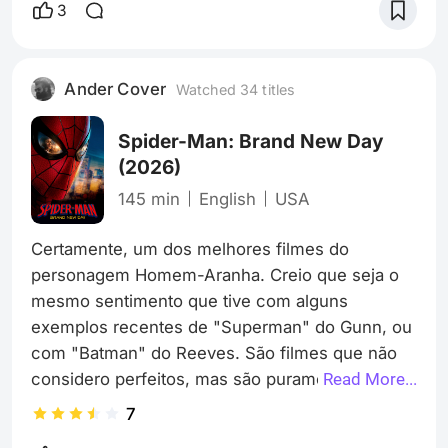
que temos, com todos os seus problemas
3
familiares, financeiros e de relacionamentos.
Não precisa ser um grande amante de HQs para
gostar do cabeça de teia. Existem vários
Ander Cover
Watched 34 titles
desenhos de várias gerações para se encantar
com o universo
Spider-Man: Brand New Day
(2026)
145 min
English
USA
Certamente, um dos melhores filmes do 
personagem Homem-Aranha. Creio que seja o 
mesmo sentimento que tive com alguns 
exemplos recentes de "Superman" do Gunn, ou 
com "Batman" do Reeves. São filmes que não 
considero perfeitos, mas são puramente 
Read More...
respeitosos com a natureza de seus 
7
personagens e toda sua mitologia diante da 