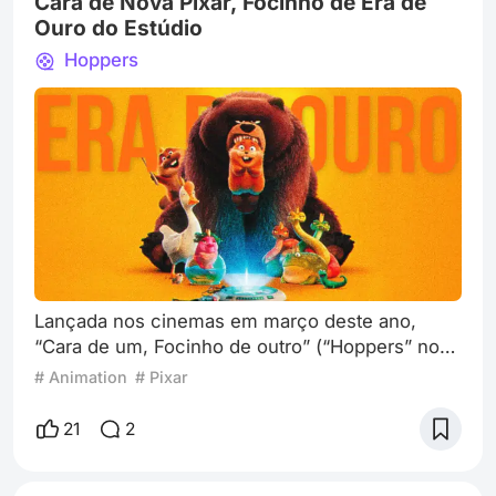
Cara de Nova Pixar, Focinho de Era de
Ouro do Estúdio
Hoppers
Lançada nos cinemas em março deste ano,
“Cara de um, Focinho de outro” (“Hoppers” no
original) é a mais nova animação original da
# Animation
# Pixar
Pixar, e já está disponível no Disney+. Assisti ao
filme na época de seu lançamento e me
21
2
surpreendi demais. Não comentei por aqui por
questão de agenda, mas aproveito a