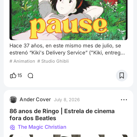
Hace 37 años, en este mismo mes de julio, se
estrenó “Kiki's Delivery Service” ("Kiki, entregas
a domicilio"), una de las películas más queridas
# Animation
# Studio Ghibli
de Studio Ghibli. Personalmente, también es una
de mis favoritas. “My Neighbor Totoro” y “Grave
15
of the Fireflies” ocupan un lugar muy especial
en mi corazón, pero “Kiki” tiene algo distinto.
Hay mucho más que belleza en esta historia:
Ander Cover
July 8, 2026
hay una sensibilidad
86 anos de Ringo | Estrela de cinema
fora dos Beatles
The Magic Christian