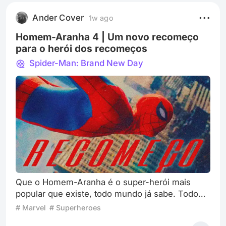
Ander Cover
1w ago
Homem-Aranha 4 | Um novo recomeço
para o herói dos recomeços
Spider-Man: Brand New Day
Que o Homem-Aranha é o super-herói mais
popular que existe, todo mundo já sabe. Todo
mundo sabe, inclusive, o motivo: um dos
# Marvel
# Superheroes
personagens de quadrinhos mais relacionáveis