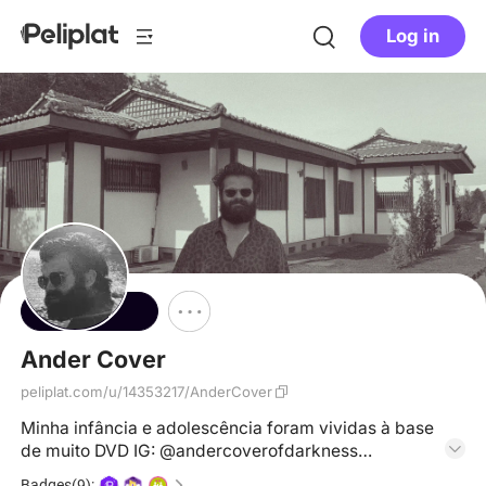
Log in
Follow
Ander Cover
peliplat.com/u/14353217/AnderCover
Minha infância e adolescência foram vividas à base
de muito DVD IG: @andercoverofdarkness
Letterboxd: @andercover X: @ander_1251
Badges(9):