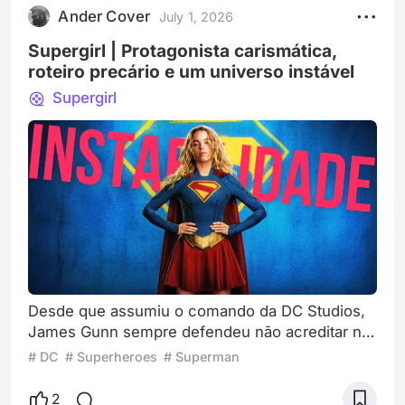
oportunidade do Desafio deste mês, juntamente
Ander Cover
July 1, 2026
com sua chegada ao streaming do Mickey, para
citar brev
Supergirl | Protagonista carismática,
roteiro precário e um universo instável
Supergirl
Desde que assumiu o comando da DC Studios,
James Gunn sempre defendeu não acreditar na
saturação de filmes de super-heróis, além de
# DC
# Superheroes
# Superman
enfatizar que esta ‘falsa sensação’ estava
conectada aos péssimos roteiros de produções
2