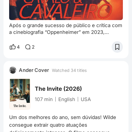
Após o grande sucesso de público e crítica com
a cinebiografia “Oppenheimer” em 2023,
Christopher Nolan retorna aos cinemas com seu
projeto mais ousado até então, a adaptação do
4
2
clássico de Homero. “A Odisseia” é o 13º filme
da carreira do diretor, e apresenta uma
abordagem moderna do texto, muito mais
Ander Cover
Watched 34 titles
interessada ao trauma do (suposto) herói à
medida que conhecemos sua jornada. Isto é,
para além
The Invite
(2026)
107 min
English
USA
Um dos melhores do ano, sem dúvidas! Wilde 
consegue extrair quatro atuações 