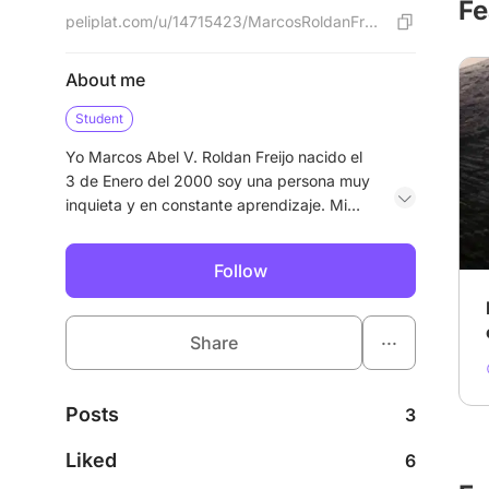
Fe
peliplat.com/u/14715423/MarcosRoldanFreijo
About me
Student
Yo Marcos Abel V. Roldan Freijo nacido el
3 de Enero del 2000 soy una persona muy
inquieta y en constante aprendizaje. Mi
principal motivación es estudiar y
emprender, buscando siempre nuevas
Follow
oportunidades de crecimiento personal y
profesional. En mi tiempo libre trato de
llevar una vida activa, con interés en el
...
Share
gimnasio y los deportes, que complemento
con mi pasión por el mundo geek: cine,
series, videojuegos, la historia y literatura.
Posts
3
Liked
6