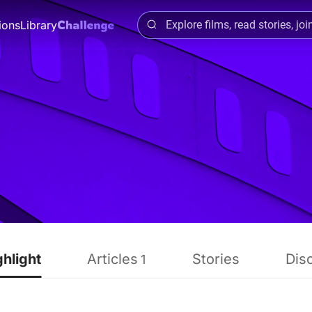
ions
Library
ghlight
Articles
Stories
Dis
1