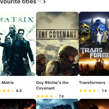
vourite titles
10
 Matrix
Guy Ritchie's the
Transformers
Covenant
8.8
7.4
7.6