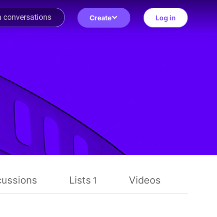
Create
Log in
cussions
Lists
Videos
Revi
1