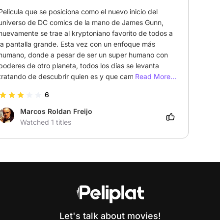
Pelicula que se posiciona como el nuevo inicio del 
universo de DC comics de la mano de James Gunn, 
nuevamente se trae al kryptoniano favorito de todos a 
la pantalla grande. Esta vez con un enfoque más 
humano, donde a pesar de ser un super humano con 
poderes de otro planeta, todos los días se levanta 
tratando de descubrir quien es y que cambios podra 
Read More...
hacer en si mismo y en la gente que lo rodea. La 
6
Pelicula en si no es del todo perfecta, pero a diferencia 
del ultimo superman interpretado por el actor Henry 
Marcos Roldan Freijo
Cavill donde Superman era tomado como un ser divino, 
Watched 1 titles
aca se agradece su toque más humano. Pelicula 
totalmente recomendable y un buen acierto para DC 
en su nuevo inicio de este vasto universo de 
superheroes.
Let's talk about movies!