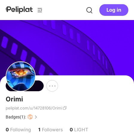
Log in
Follow
Orimi
peliplat.com/u/14728106/Orimi
Badges(1):
0
1
0
Following
Followers
LIGHT