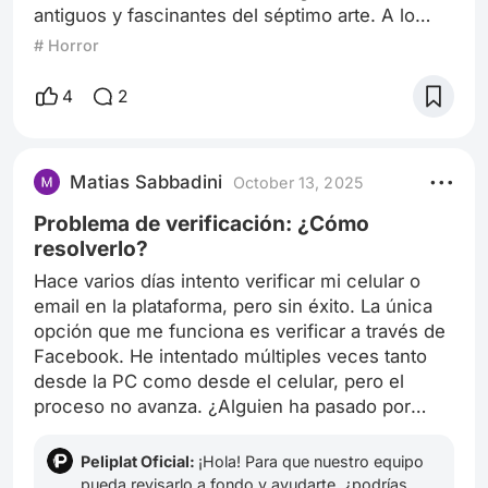
antiguos y fascinantes del séptimo arte. A lo
largo de más de un siglo, ha evolucionado
# Horror
constantemente, adaptándose a los miedos de
cada época y aprovechando los avances
4
2
tecnológicos disponibles. Los Inicios: El Terror
Silencioso (1890-1920) Todo comenzó en la era
del cine silencioso. Películas como "El Gabinete
Matias Sabbadini
October 13, 2025
del Dr. Caligari" (1920) y "Nosferatu" (19
Problema de verificación: ¿Cómo
resolverlo?
Hace varios días intento verificar mi celular o
email en la plataforma, pero sin éxito. La única
opción que me funciona es verificar a través de
Facebook. He intentado múltiples veces tanto
desde la PC como desde el celular, pero el
proceso no avanza. ¿Alguien ha pasado por
esto? ¿Hay alguna solución?
Peliplat Oficial:
¡Hola! Para que nuestro equipo
pueda revisarlo a fondo y ayudarte, ¿podrías