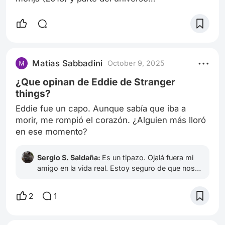
cinematográfico de El conjuro. Dirigida por
Michael Chaves, esta película continúa la
historia de terror sobrenatural enfocada en la
entidad demoníaca conocida como Valak, la
monja demóniaca. Sinopsis Un año después de
Matias Sabbadini
October 9, 2025
los eventos en el convento de Rumania, Sister
Irene trabaja en un orfanato en Francia,
¿Que opinan de Eddie de Stranger
intentando dej
things?
Eddie fue un capo. Aunque sabía que iba a
morir, me rompió el corazón. ¿Alguien más lloró
en ese momento?
Sergio S. Saldaña:
Es un tipazo. Ojalá fuera mi
amigo en la vida real. Estoy seguro de que nos
llevaríamos muy bien.
2
1