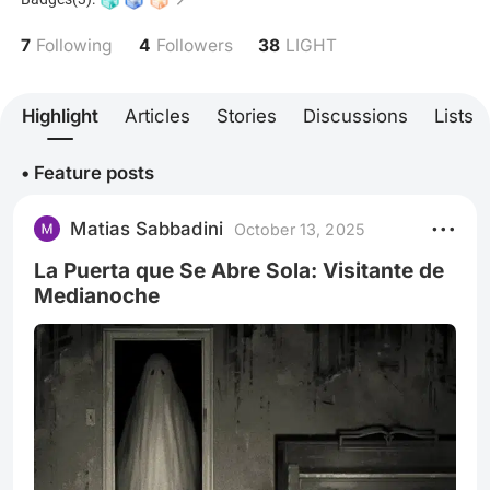
7
4
38
Following
Followers
LIGHT
Highlight
Articles
Stories
Discussions
Lists
• Feature posts
Matias Sabbadini
October 13, 2025
La Puerta que Se Abre Sola: Visitante de
Medianoche