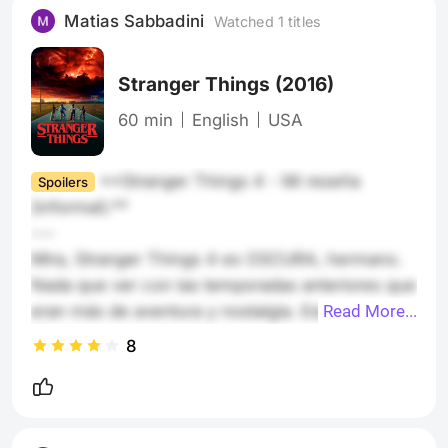
Matias Sabbadini
Watched 1 titles
Stranger Things
(2016)
60 min
English
USA
**Stranger Things 4 - Mi reseña 
Spoilers
(informal):**

---

Mira, Stranger Things 4 es OSCURA, hermano. 
Nada que ver con las temporadas anteriores que 
eran más de aventura y nostalgia. Esta es 
Read More...
directamente aterradora.

8
**¿De qué va?**

Estamos en 1986, los chicos están dispersos por 
todos lados. Max está deprimida, Hopper 
aparece vivo en Rusia (spoiler), y en Hawkins 