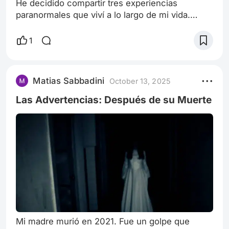
He decidido compartir tres experiencias
paranormales que viví a lo largo de mi vida.
Experiencias que, siendo honesto, nunca
esperé publicar. Experiencias que, incluso
1
ahora, siendo escéptico de naturaleza, no
puedo negar que sucedieron tal como las viví.
Pero antes de que leas estas historias, necesito
Matias Sabbadini
October 13, 2025
ser claro sobre algo: yo sigo siendo escéptico.
No me asutan las películas de terror. No creo c
Las Advertencias: Después de su Muerte
Mi madre murió en 2021. Fue un golpe que