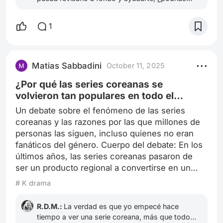
enviarnos los detalles (con captura de pantalla si
es posible) a nuestro mail? Escríbenos a
1
info@peliplat.com ¡Te esperamos!
Matias Sabbadini
October 11, 2025
¿Por qué las series coreanas se
volvieron tan populares en todo el
mundo?
Un debate sobre el fenómeno de las series
coreanas y las razones por las que millones de
personas las siguen, incluso quienes no eran
fanáticos del género. Cuerpo del debate: En los
últimos años, las series coreanas pasaron de
ser un producto regional a convertirse en un
fenómeno global. Plataformas como Netflix o
# K drama
Viki las posicionaron en todos los países, y hoy
es difícil no conocer al menos un título: El juego
R.D.M.:
La verdad es que yo empecé hace
del calamar, Crash Landing on You, Goblin, True
tiempo a ver una serie coreana, más que todo