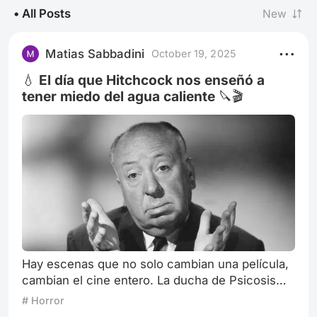
• All Posts
New
Matias Sabbadini
October 19, 2025
💧 El día que Hitchcock nos enseñó a
tener miedo del agua caliente 🔪🎬
Hay escenas que no solo cambian una película,
cambian el cine entero. La ducha de Psicosis
(1960) es una de ellas. En apenas cuarenta y
# Horror
cinco segundos, Alfred Hitchcock redefinió el