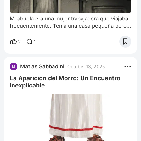
Mi abuela era una mujer trabajadora que viajaba
frecuentemente. Tenía una casa pequeña pero
acogedora, y siempre me pedía que la cuidara
cuando ella se ausentaba. Era mi
2
1
responsabilidad, mi deber. Yo aceptaba sin
dudarlo. Para un adolescente, pasar un fin de
semana solo en una casa es casi una aventura.
Matias Sabbadini
October 13, 2025
Pero esa noche cambió todo. Era pasada la
medianoche. Las 00:00 o más, no recuerdo
La Aparición del Morro: Un Encuentro
exactamente.
Inexplicable