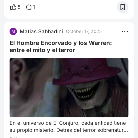
terror, el suspenso y la forma de mirar una
5
1
historia. 😱 En una época donde el cine era más
recatado, donde la violencia y el miedo se
sugerían más que se mostraban, Hitchcock
Matias Sabbadini
October 17, 2025
decidió romper todas las reglas. Se atrevi
El Hombre Encorvado y los Warren:
entre el mito y el terror
En el universo de El Conjuro, cada entidad tiene
su propio misterio. Detrás del terror sobrenatural
que envuelve a las películas inspiradas en los