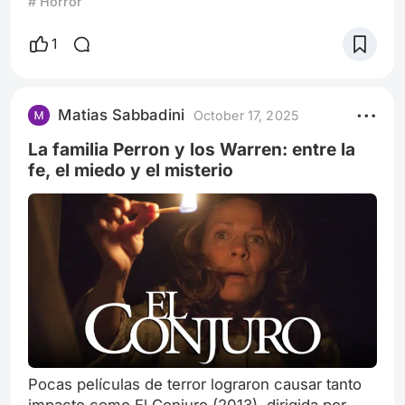
# Horror
casos de los Warren, hay figuras que
representan algo más que simples espíritus
1
malignos. Una de las más inquietantes es El
Hombre Encorvado (The Crooked Man),
presentado por primera vez en El Conjuro 2
Matias Sabbadini
October 17, 2025
(2016). Su aparición breve pero perturbadora
dejó
La familia Perron y los Warren: entre la
fe, el miedo y el misterio
Pocas películas de terror lograron causar tanto