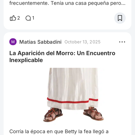
frecuentemente. Tenía una casa pequeña pero
acogedora, y siempre me pedía que la cuidara
cuando ella se ausentaba. Era mi
2
1
responsabilidad, mi deber. Yo aceptaba sin
dudarlo. Para un adolescente, pasar un fin de
semana solo en una casa es casi una aventura.
Matias Sabbadini
October 13, 2025
Pero esa noche cambió todo. Era pasada la
medianoche. Las 00:00 o más, no recuerdo
La Aparición del Morro: Un Encuentro
exactamente.
Inexplicable
Corría la época en que Betty la fea llegó a