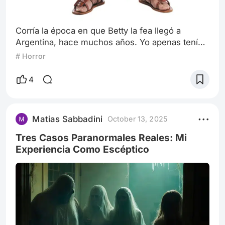
Corría la época en que Betty la fea llegó a
Argentina, hace muchos años. Yo apenas tenía
10 años y vivía en un pequeño pueblo que
# Horror
estaba recién comenzando a formarse, un lugar
donde todavía no existía ni municipalidad. Las
4
casas eran pocas, dispersas entre la vastedad
del terreno rural, y la soledad era casi tangible.
Vivía con mi abuelo en una cabaña alejada de lo
Matias Sabbadini
October 13, 2025
que podría considerarse el "cent
Tres Casos Paranormales Reales: Mi
Experiencia Como Escéptico