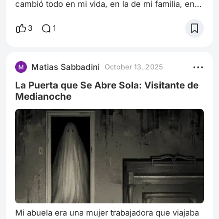
cambió todo en mi vida, en la de mi familia, en la
forma en que veía el mundo. El dolor, la
ausencia, la sensación de que algo fundamental
3
1
se había roto, todo eso llegó de una vez.
Durante la pandemia, después de su muerte, me
mudé nuevamente a su casa en Plottier.
Matias Sabbadini
October 13, 2025
Necesitaba estar en un lugar conocido, rodeado
de sus cosas, de sus recuerdos. Pasé un año
La Puerta que Se Abre Sola: Visitante de
co
Medianoche
Mi abuela era una mujer trabajadora que viajaba