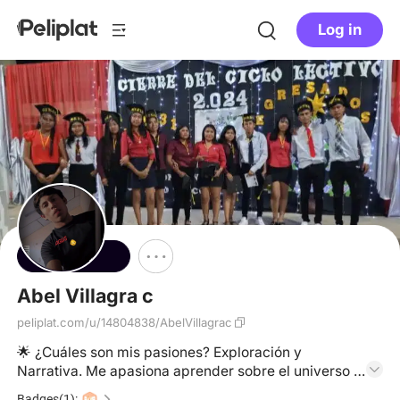
Log in
Follow
Abel Villagra c
peliplat.com/u/14804838/AbelVillagrac
🌟 ¿Cuáles son mis pasiones? Exploración y
Narrativa. Me apasiona aprender sobre el universo y
la historia antigua (exploración) y, sobre todo, la
Badges(1):