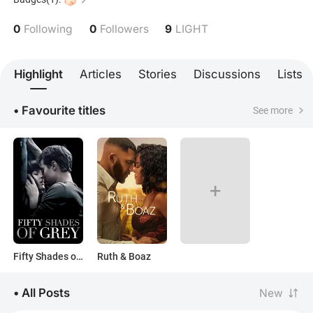
escritura para ordenar mis ideas y entenderme
mejor (narrativa). 💡 ¿Qué me inspira? Resiliencia y
0
0
9
Following
Followers
LIGHT
Permanencia. Me inspira ver la capacidad humana
de superación y la arquitectura antigua, que me
recuerda que las buenas ideas y el esfuerzo
Highlight
Articles
Stories
Discussions
Lists
perduran en el tiempo. 🎨 ¿Qué despierta mi
creatividad? Aburrimiento Estructurado.
• Favourite titles
See more
+
Fifty Shades of Grey
Ruth & Boaz
• All Posts
New