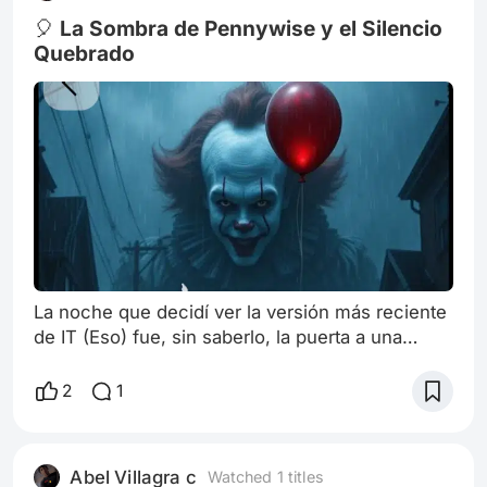
🎈 La Sombra de Pennywise y el Silencio
Quebrado
La noche que decidí ver la versión más reciente
de IT (Eso) fue, sin saberlo, la puerta a una
clase de terror que Hollywood jamás podría
replicar. No era la primera película de miedo que
2
1
veía, pero algo en la sonrisa de Pennywise, en
su promesa de "todos flotan", se me había
clavado en la mente de una forma
Abel Villagra c
Watched 1 titles
particularmente desagradable. Recuerdo la