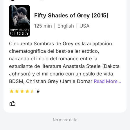
escena del desagüe, el globo rojo y esos ojos
ama
Fifty Shades of Grey
(2015)
125 min
English
USA
Cincuenta Sombras de Grey es la adaptación 
cinematográfica del best-seller erótico, 
narrando el inicio del romance entre la 
estudiante de literatura Anastasia Steele (Dakota 
Johnson) y el millonario con un estilo de vida 
BDSM, Christian Grey (Jamie Dornan).

Read More...
La película logró ser un éxito de taquilla masivo 
9
impulsado por la curiosidad global que generó la 
novela. Sin embargo, la crítica profesional fue 
ampliamente negativa, señalando que la cinta es 
narrativamente débil, lenta fuera de las escenas 
No more data
eróticas, y que la química entre los 