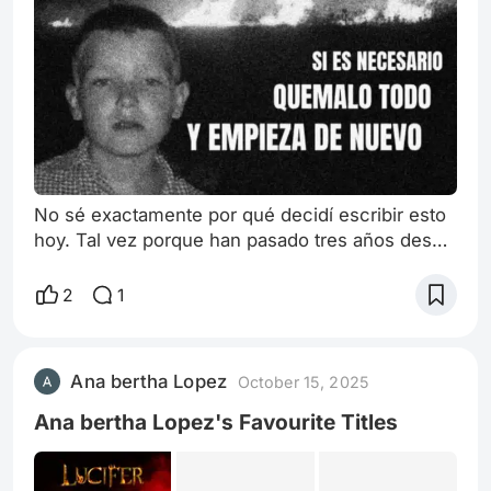
No sé exactamente por qué decidí escribir esto
hoy. Tal vez porque han pasado tres años desde
aquella noche y todavía, de vez en cuando,
escucho el mismo ruido cuando intento dormir.
2
1
A veces pienso que lo soñé, que fue producto
del cansancio o de la sugestión, pero otras
noches, cuando el silencio es demasiado
Ana bertha Lopez
October 15, 2025
profundo, siento que algo me observa desde
algún rincón oscuro de la casa. Fue en la cas
Ana bertha Lopez's Favourite Titles