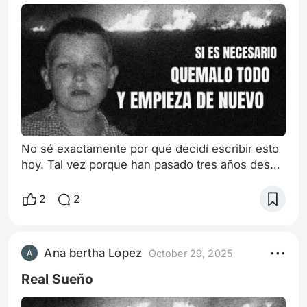
No sé exactamente por qué decidí escribir esto
hoy. Tal vez porque han pasado tres años desde
aquella noche y todavía, de vez en cuando,
escucho el mismo ruido cuando intento dormir.
2
2
A veces pienso que lo soñé, que fue producto
del cansancio o de la sugestión, pero otras
noches, cuando el silencio es demasiado
Ana bertha Lopez
October 29, 2025
profundo, siento que algo me observa desde
algún rincón oscuro de la casa. Fue en la cas
Real Sueño