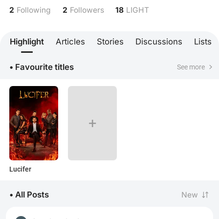
2
2
18
Following
Followers
LIGHT
Highlight
Articles
Stories
Discussions
Lists
• Favourite titles
See more
+
Lucifer
• All Posts
New