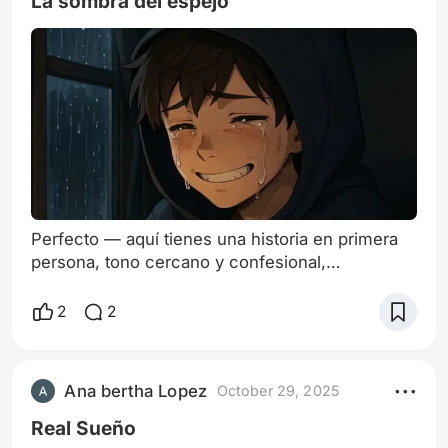
La sombra del espejo
Perfecto — aquí tienes una historia en primera
persona, tono cercano y confesional,
exactamente como pide la imagen. La escribí
para que puedas copiarla y publicarla tal cual: --
2
2
- No sé por qué estoy escribiendo esto ahora,
pero necesito sacarlo de mi pecho antes de que
vuelva a sentirse real. Fue hace tres años, en la
Ana bertha Lopez
October 29, 2025
casa de mi abuela, una vieja casona con muros
que crujían incluso cuando no hab
Real Sueño