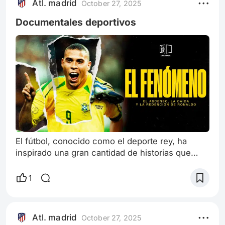
Atl. madrid
October 27, 2025
Documentales deportivos
El fútbol, conocido como el deporte rey, ha
inspirado una gran cantidad de historias que
trppascienden más allá del campo de juego. Los
documentales deportivos se han convertido en
1
una herramienta poderosa para capturar no solo
la esencia del juego, sino también las vidas de
los jugadores, los equipos y la pasión de los
Atl. madrid
October 27, 2025
aficionados. A continuación, exploraremos