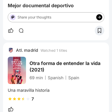
algunos de los mejores documentales
Mejor documental deportivo
Share your thoughts
Atl. madrid
Watched 1 titles
Otra forma de entender la vida
(2021)
69 min
Spanish
Spain
Una maravilla historia
7