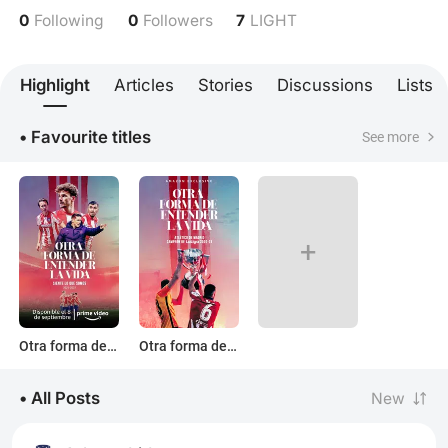
0
0
7
Following
Followers
LIGHT
Highlight
Articles
Stories
Discussions
Lists
• Favourite titles
See more
+
Otra forma de entender la vida: siente lo que somos
Otra forma de entender la vida
• All Posts
New