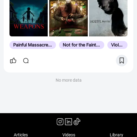
Painful Massacre and Execution Scene
Not for the Faint Hearted
Violence
No more data
Articles
Videos
Library