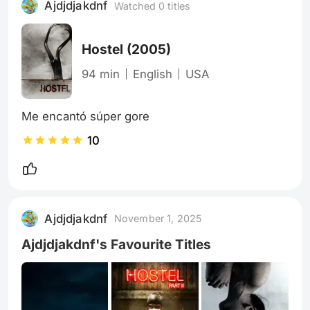
Ajdjdjakdnf
Watched 0 titles
cumpliendo con la filosofía central de la
película: el Ciclo de la Vida, un equilibr
Hostel
(2005)
94 min
English
USA
Me encantó súper gore
10
Ajdjdjakdnf
November 1, 2025
Ajdjdjakdnf's Favourite Titles