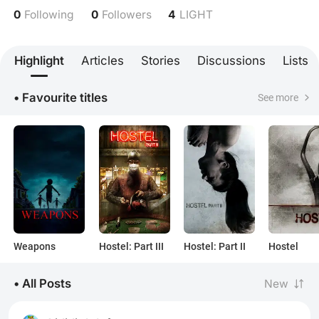
0
0
4
Following
Followers
LIGHT
Highlight
Articles
Stories
Discussions
Lists
• Favourite titles
See more
Weapons
Hostel: Part III
Hostel: Part II
Hostel
• All Posts
New