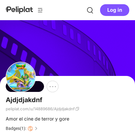
Log in
Follow
Ajdjdjakdnf
peliplat.com/u/14889686/Ajdjdjakdnf
Amor el cine de terror y gore
Badges(1):