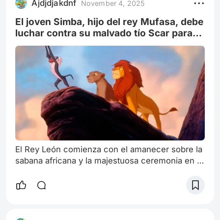
Ajdjdjakdnf
November 4, 2025
El joven Simba, hijo del rey Mufasa, debe
luchar contra su malvado tío Scar para
ocupar el trono que dejó su padre asesi
El Rey León comienza con el amanecer sobre la
sabana africana y la majestuosa ceremonia en la
Roca del Rey, donde Rafiki, el sabio mandril,
presenta a Simba, el recién nacido cachorro del
rey Mufasa y la reina Sarabi, a todos los
animales de las Tierras del Reino. Este evento
marca a Simba como el futuro heredero,