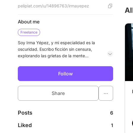
peliplat.com/u/14896763/irmayepez
Al
About me
Freelance
Soy Irma Yépez, y mi especialidad es la
oscuridad. Escribo ficción sin censura,
explorando las grietas de la mente
humana: el trauma, la obsesión y las
decisiones irreversibles. Mis relatos son un
Follow
desafío. Si te atreves a mirar el abismo
donde la realidad se confunde con la
pesadilla, entonces has llegado al lugar
...
Share
correcto.
Posts
6
Liked
1