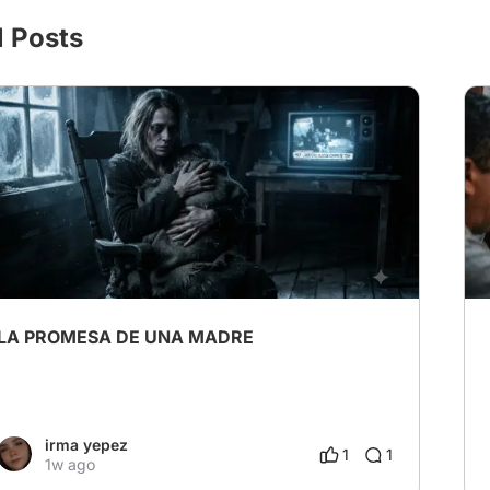
l Posts
LA PROMESA DE UNA MADRE
irma yepez
1
1
1w ago