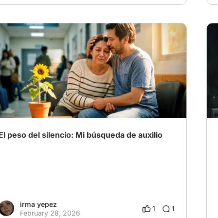
# depression
El peso del silencio: Mi búsqueda de auxilio
irma yepez
1
1
February 28, 2026