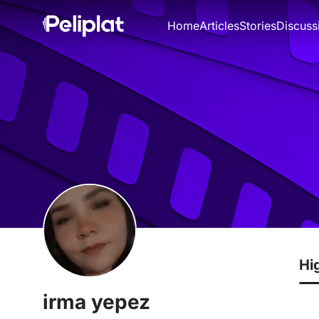
Home
Articles
Stories
Discuss
Hi
irma yepez