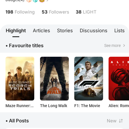
superheroes y deportes, aunque también veo
películas más artísticas porque a veces me llaman la
198
53
38
Following
Followers
LIGHT
atención. Soy fan de Marvel, mi actor favorito es
Mark Wahlberg y es todo, soy un amante del cine
Highlight
Articles
Stories
Discussions
Lists
• Favourite titles
See more
Maze Runner: The Scorch Trials
The Long Walk
F1: The Movie
Alien: Rom
• All Posts
New