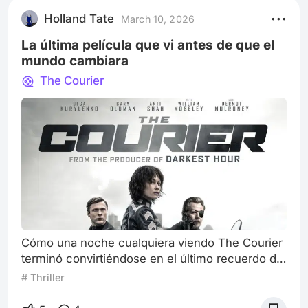
Holland Tate
March 10, 2026
La última película que vi antes de que el
mundo cambiara
The Courier
Cómo una noche cualquiera viendo The Courier
terminó convirtiéndose en el último recuerdo de
una vida que estaba a punto de detenerse.
# Thriller
Siempre me ha gustado ir al cine. Pero en ese
momento no lo sabía, pero estaba a punto de