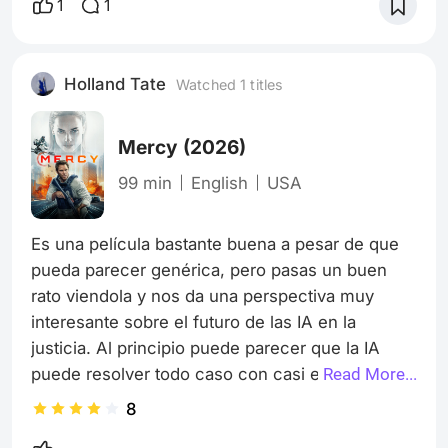
ciudad transformado en un zumbido lejano. Un
1
1
par de manos lo mantenían hundido. Firmes.
Decididas. Sin temblor. Krill abrió los ojos bajo el
agua. Ardían. No veía más que una silueta
Holland Tate
Watched 1 titles
oscura recortada contra el cielo fragmentad
Mercy
(2026)
99 min
English
USA
Es una película bastante buena a pesar de que 
pueda parecer genérica, pero pasas un buen 
rato viendola y nos da una perspectiva muy 
interesante sobre el futuro de las IA en la 
justicia. Al principio puede parecer que la IA 
puede resolver todo caso con casi el 100% de 
Read More...
precisión pero la historia nos muestra que si las 
8
pruebas son minuciosamente alteradas para 