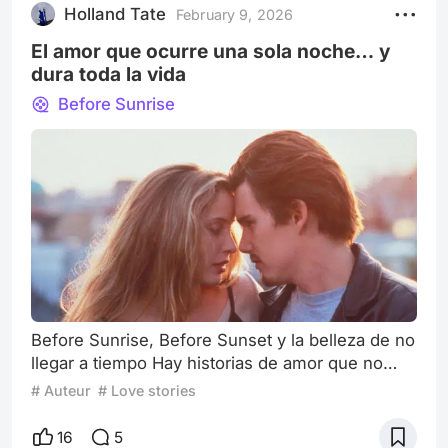
Holland Tate
February 9, 2026
El amor que ocurre una sola noche… y
dura toda la vida
Before Sunrise
Before Sunrise, Before Sunset y la belleza de no
llegar a tiempo Hay historias de amor que no
intentan convencernos de nada.No prometen
# Auteur
# Love stories
eternidad. No juran que todo va a salir bien. Solo
ocurren. Y quizá por eso duelen tanto. La
16
5