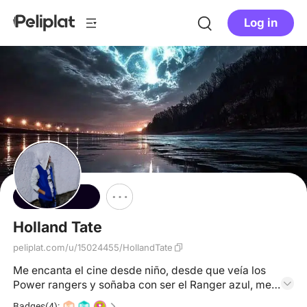
Log in
Follow
Holland Tate
peliplat.com/u/15024455/HollandTate
Me encanta el cine desde niño, desde que veía los
Power rangers y soñaba con ser el Ranger azul, me
gustan las películas que tratan sobre acción,
Badges(4):