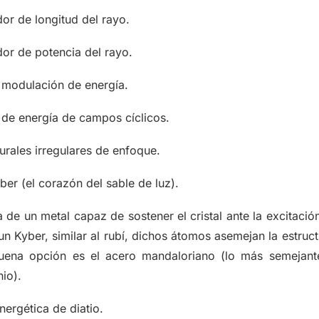
or de longitud del rayo.
dor de potencia del rayo.
e modulación de energía.
 de energía de campos cíclicos.
turales irregulares de enfoque.
yber (el corazón del sable de luz).
de un metal capaz de sostener el cristal ante la excitaci
un Kyber, similar al rubí, dichos átomos asemejan la estruc
uena opción es el acero mandaloriano (lo más semejante
nio).
nergética de diatio.