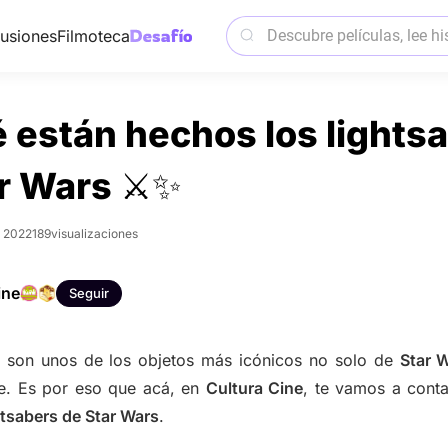
usiones
Filmoteca
 están hechos los lights
ar Wars ⚔️✨
e 2022
189
visualizaciones
ine
Seguir
s son unos de los objetos más icónicos no solo de
Star 
ine. Es por eso que acá, en
Cultura Cine
, te vamos a cont
htsabers de Star Wars
.