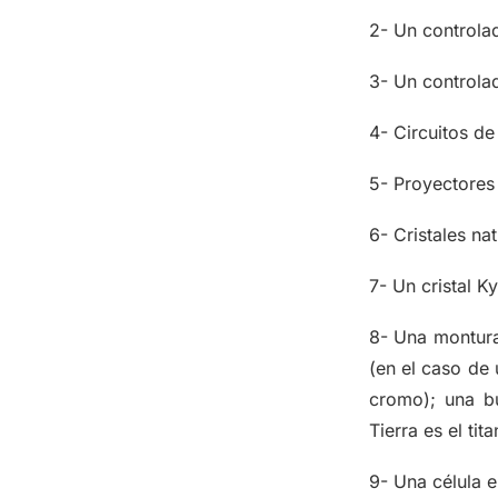
2- Un controlad
3- Un controla
4- Circuitos d
5- Proyectores
6- Cristales na
7- Un cristal K
8- Una montura 
(en el caso de 
cromo); una b
Tierra es el tita
9- Una célula e