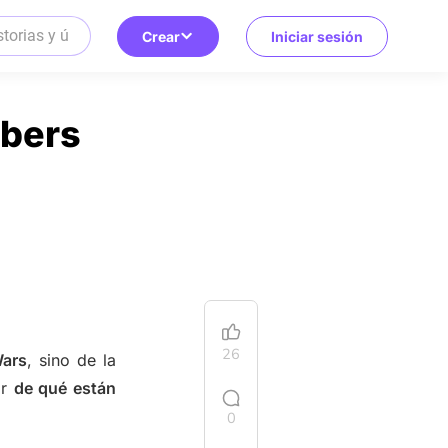
Crear
Iniciar sesión
abers
26
Wars
, sino de la
ar
de qué están
0