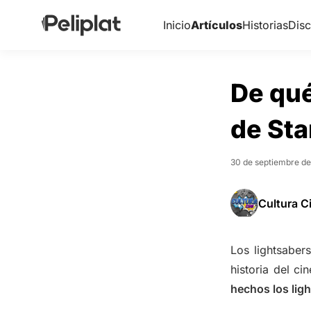
Inicio
Artículos
Historias
Disc
De qué
de St
30 de septiembre d
Cultura C
Los lightsaber
historia del c
hechos los lig