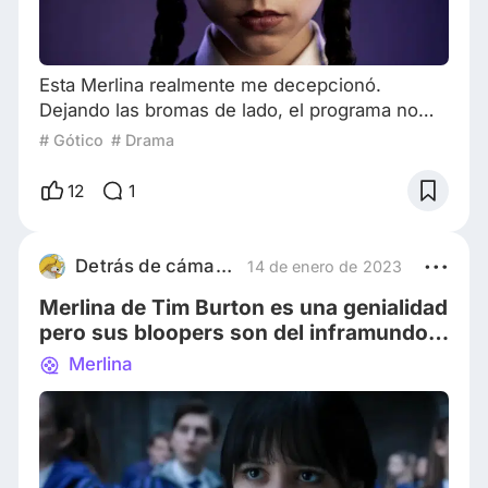
Esta Merlina realmente me decepcionó.
Dejando las bromas de lado, el programa no
retrata a Merlina tan bien como los videos
# Gótico
# Drama
mezclados en la red. Por supuesto, si estoy
tratando de convencerte de que te vuelvas tan
12
1
gótico como yo, este acto es muy poco gótico.
¿Es Merlina, Merlina Addams? 1 - Mala
adaptación ¿Por qué son queridos los
Detrás de cámaras
14 de enero de 2023
Addams? Porque aunque parecen extraños,
Merlina de Tim Burton es una genialidad
tienen una naturaleza fra
pero sus bloopers son del inframundo
🤚🏻 Chequéalos please!
Merlina