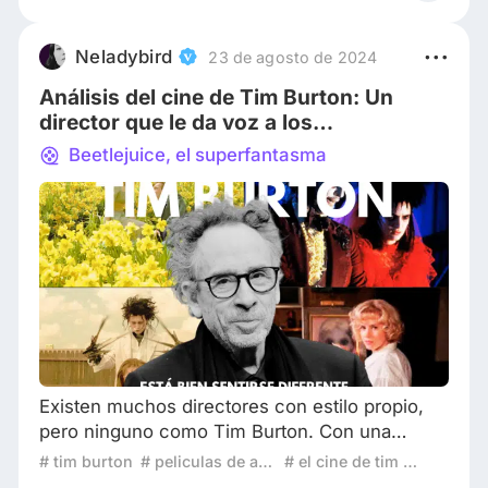
adquiridos más tarde por Disney. 2. Dumbo fue
la cuarta película animada de Disney La
película de Dumbo se estrenó en octubre de
Neladybird
23 de agosto de 2024
1941, siendo la cuarta película lanzada después
Análisis del cine de Tim Burton: Un
de
director que le da voz a los
incomprendidos
Beetlejuice, el superfantasma
Existen muchos directores con estilo propio,
pero ninguno como Tim Burton. Con una
carrera artística de más de cuarenta años, el
# tim burton
# peliculas de animacion
# el cine de tim burton
cineasta llegó a la cima a inicios de los noventa