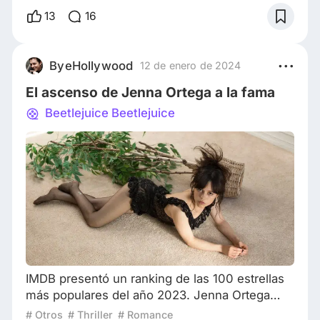
cuando se convirtió en la voz de los
13
16
incomprendidos. Con personajes marginados,
inspirados en él mismo, y una ambientación
peculiar que hacía ver como si todas sus
ByeHollywood
12 de enero de 2024
películas sucedían en un mismo universo, el
El ascenso de Jenna Ortega a la fama
director se g
Beetlejuice Beetlejuice
IMDB presentó un ranking de las 100 estrellas
más populares del año 2023. Jenna Ortega
quedó ubicada el cuarto lugar, ¡un gran logro
# Otros
# Thriller
# Romance