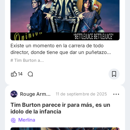
Existe un momento en la carrera de todo
director, donde tiene que dar un puñetazo
encima de la mesa. Esto, suele deberse a una
# Tim Burton amado u odiado
especie de despertar que viene mezclado con
una fuerte racha de títulos desiguales (o
14
directamente malos), y un estado de edad
avanzado donde cualquier artista entra en un
estado en el que ya poco le importa el qué
Rouge Armstrong
11 de septiembre de 2025
dirán de él. Normalmente, en estos momentos
Tim Burton parece ir para más, es un
el autor tiend
idolo de la infancia
Merlina