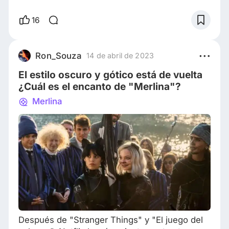
para una actriz de la Generación Z nacida en
septiembre del año 2002! Esto la convierte en
16
la mujer latina más joven en la lista. El ascenso
de Jenna Ortega a la fama fue una tormenta
que tomó por sorpresa a Hollywood. Hace
Ron_Souza
14 de abril de 2023
unos años interpretó el papel de una chica
El estilo oscuro y gótico está de vuelta
¿Cuál es el encanto de "Merlina"?
Merlina
Después de "Stranger Things" y "El juego del