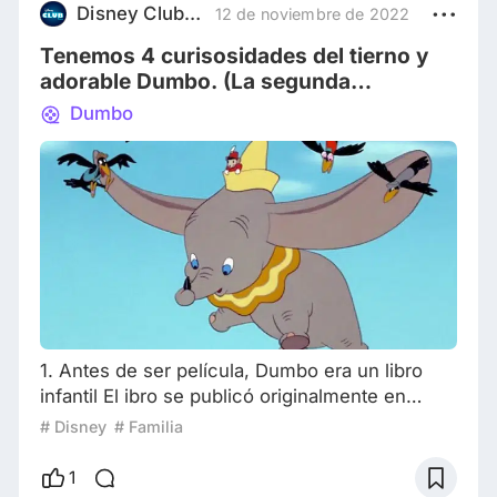
Disney Club Latam
12 de noviembre de 2022
Tenemos 4 curisosidades del tierno y
adorable Dumbo. (La segunda
totalmente inesperada)
Dumbo
1. Antes de ser película, Dumbo era un libro
infantil El ibro se publicó originalmente en
1938, "Dumbo" era un libro ilustrado, escrito
# Disney
# Familia
por Helen Aberson e ilustrado por Harold Pearl.
Los derechos cinematográficos serían
1