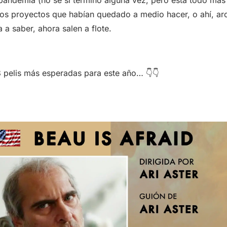
pandemia (no se si terminó alguna vez, pero está todo más 
los proyectos que habían quedado a medio hacer, o ahí, ar
a saber, ahora salen a flote.
8 pelis más esperadas para este año… 👇👇