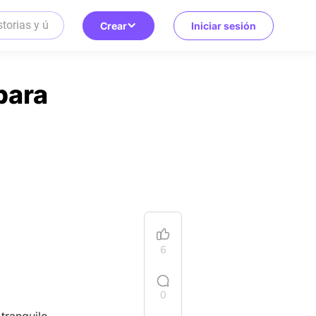
Crear
Iniciar sesión
para
6
0