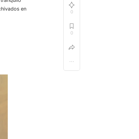
tranquilo
chivados en
0
0