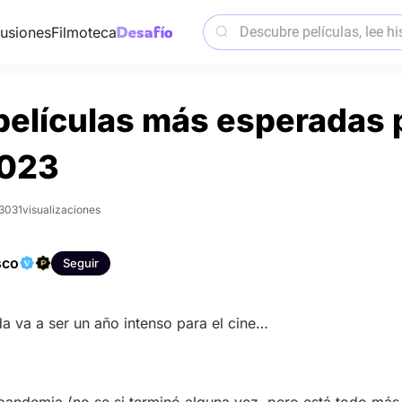
usiones
Filmoteca
películas más esperadas 
2023
3031
visualizaciones
sco
Seguir
a va a ser un año intenso para el cine…