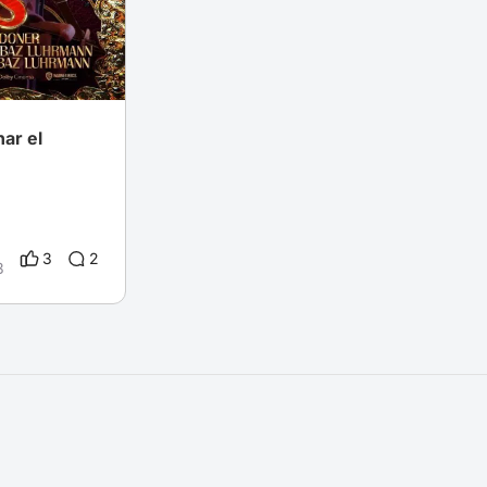
nar el
3
2
3