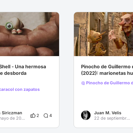
# Comedia
# Drama
# Las mejores y peores ad
Shell - Una hermosa
Pinocho de Guillermo 
e desborda
(2022): marionetas h
Pinocho de Guillermo d
 caracol con zapatos
 Siriczman
Juan M. Velis
2
4
13 de mayo de 2024
22 de septiembre de 2024