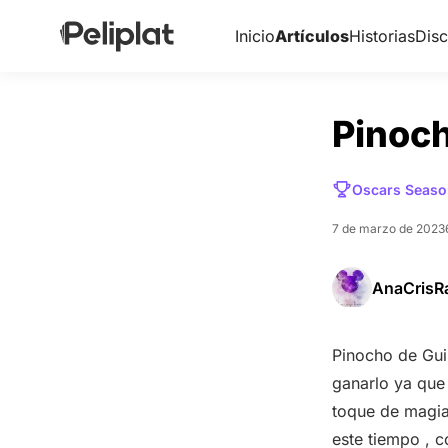
Inicio
Artículos
Historias
Disc
Pinoch
Oscars Seaso
7 de marzo de 2023
AnaCris
Pinocho de Gui
ganarlo ya que 
toque de magia 
este tiempo , 