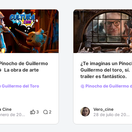
 Drama
# Familia
# Disney
Pinocho de Guillermo
¿Te imaginas un Pinoc
👦 La obra de arte
Guillermo del toro, sí.
trailer es fantástico.
 Guillermo del Toro
Pinocho de Guillermo d
a Cine
Vero_cine
3
2
14 de enero de 2023
28 de julio de 2022