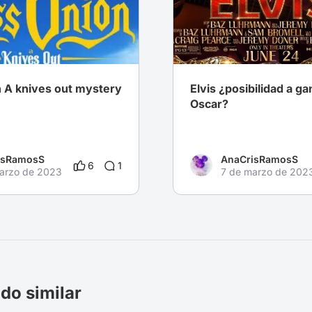
n A knives out mystery
Elvis ¿posibilidad a ga
Oscar?
isRamosS
AnaCrisRamosS
6
1
arzo de 2023
7 de marzo de 202
do similar