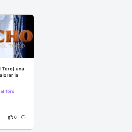
# Fantasía
l Toro) una
alorar la
el Toro
6