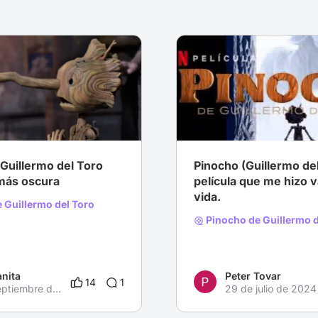
# Drama
# Fantasía
# La película que te marcó
# Animación
Guillermo del Toro
Pinocho (Guillermo de
 más oscura
película que me hizo v
vida.
 Guillermo del Toro
Pinocho de Guillermo d
anita
Peter Tovar
14
1
4 de septiembre de 2023
29 de julio de 2024