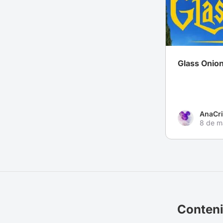
Glass Onio
AnaCr
8 de m
Conteni