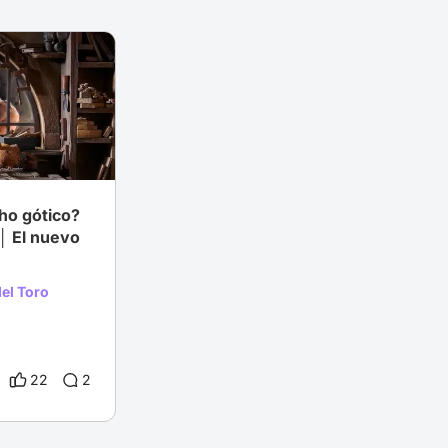
ho gótico?
 │ El nuevo
el Toro
22
2