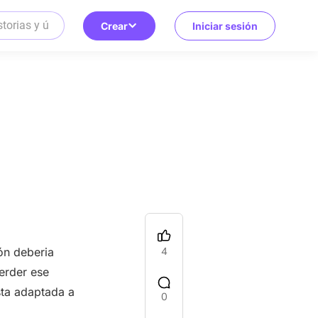
Crear
Iniciar sesión
4
ón deberia
erder ese
sta adaptada a
0