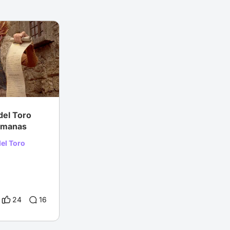
aptaciones
del Toro
umanas
el Toro
24
16