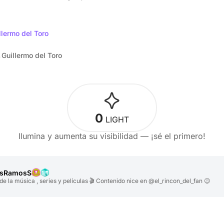
llermo del Toro
Guillermo del Toro
0
LIGHT
Ilumina y aumenta su visibilidad — ¡sé el primero!
isRamosS
e la música , series y películas 🎬 Contenido nice en @el_rincon_del_fan 😉