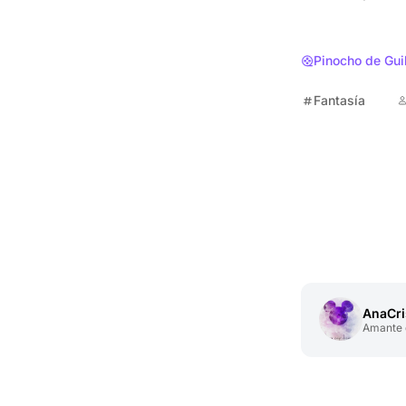
Pinocho de Gui
Fantasía
AnaCr
Amante d