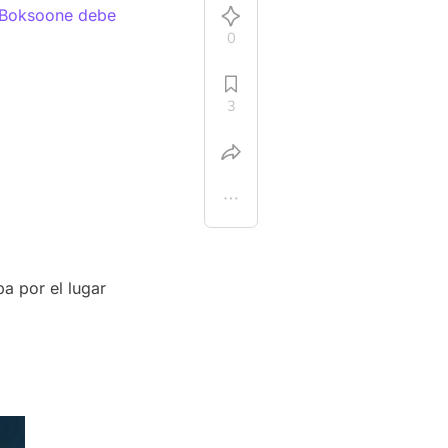
Boksoone debe
0
3
a por el lugar