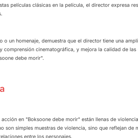
tas películas clásicas en la película, el director expresa r
s.
io o un homenaje, demuestra que el director tiene una amp
y comprensión cinematográfica, y mejora la calidad de las
soone debe morir".
ia
e
acción en "Boksoone debe morir" están llenas de vio
lenci
no son simples muestras de violencia, sino que reflejan de
relaciones entre los personajes.