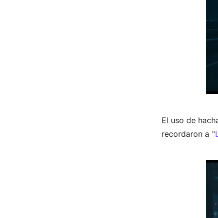
El uso de hach
r
ecordaron a "