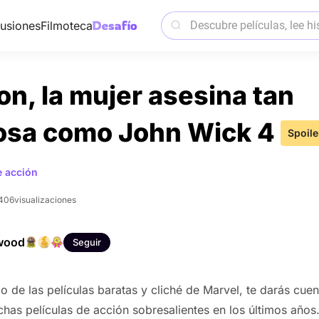
usiones
Filmoteca
n, la mujer asesina tan
osa como John Wick 4
Spoile
 acción
406
visualizaciones
wood
Seguir
o de las películas baratas y cliché de Marvel, te darás cue
has películas de acción sobresalientes en los últimos años