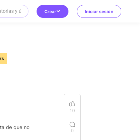
Crear
Iniciar sesión
rs
10
nta de que no
0
.