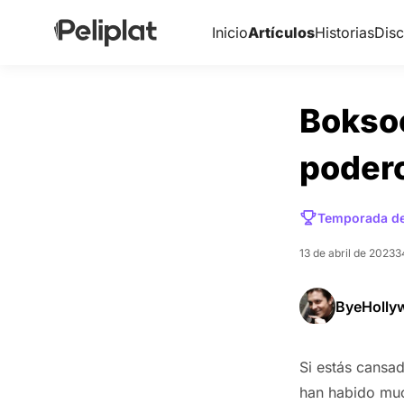
Inicio
Artículos
Historias
Disc
Boksoo
poder
Temporada de
13 de abril de 2023
3
ByeHolly
Si estás cansad
han habido muc