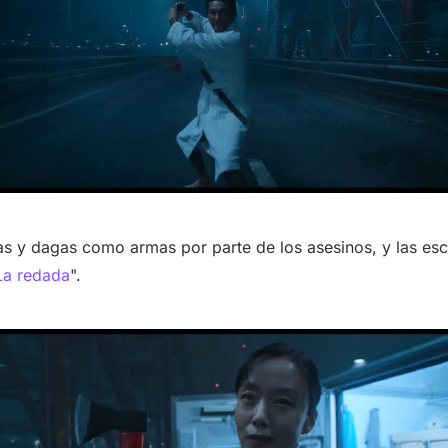
as y dagas como armas por parte de los asesinos, y las es
La redada
".