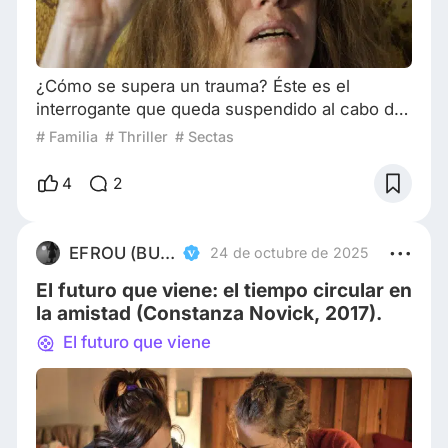
¿Cómo se supera un trauma? Éste es el
interrogante que queda suspendido al cabo de
los siete capítulos de La Mesías, la serie
# Familia
# Thriller
# Sectas
creada y dirigida por Los Javis, la dupla de los
jóvenes realizadores españoles Javier Calvo y
4
2
Javier Ambrossi. En ella, dos hermanos luchan
por poner fin a un lastre que ha marcado su
vida: la influencia lunática de su madre, que no
EFROU (BUIA Films)
24 de octubre de 2025
deja de atormentarlos pese al paso del t
El futuro que viene: el tiempo circular en
la amistad (Constanza Novick, 2017).
El futuro que viene