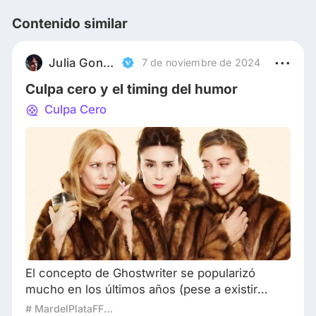
Contenido similar
Julia González Dubkin
7 de noviembre de 2024
Culpa cero y el timing del humor
Culpa Cero
El concepto de Ghostwriter se popularizó
mucho en los últimos años (pese a existir
desde tiempos inmemorables) y se refiere,
# MardelPlataFF2024