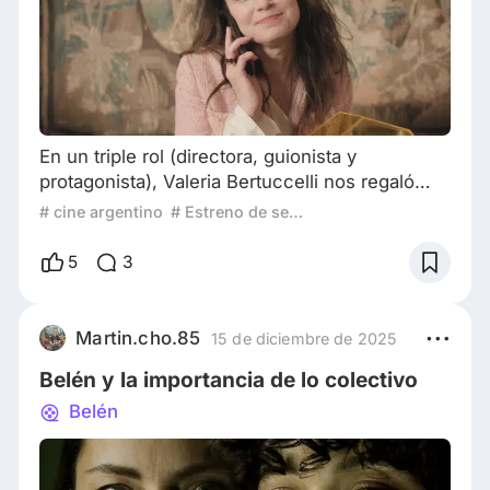
En un triple rol (directora, guionista y
protagonista), Valeria Bertuccelli nos regaló
con Culpa Cero una tragicomedia muy
# cine argentino
# Estreno de septiembre
inteligente, protagonizada enteramente por
mujeres y evidenciando rasgos de la vida
5
3
cotidiana mezclados obviamente con
momentos de exageración o ficción. Bajo
ciertos chistes o momentos de gracia, se tapan
Martin.cho.85
15 de diciembre de 2025
dramas y psicopatías como la manipulación, la
Belén y la importancia de lo colectivo
mentira, el abuso de pode
Belén