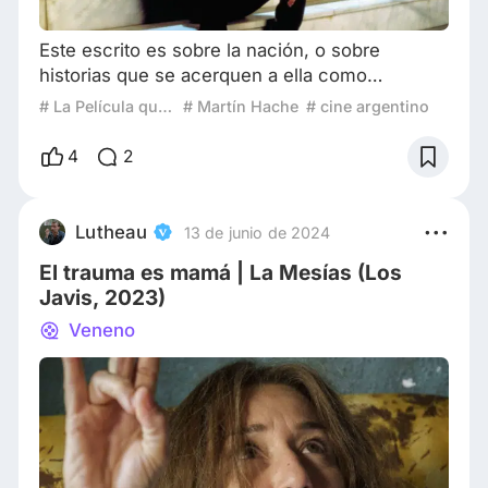
Este escrito es sobre la nación, o sobre
historias que se acerquen a ella como
concepto. ¿Qué es la nación o una nación? ¿Es
# La Película que Mejor Representa a Mi País
# Martín Hache
# cine argentino
abstracto, o depende de quien la habitan
identificarla o definirla? ¿De qué depende su
4
2
definición? Esta historia parece tratar sobre
aquello que nos es heredado y cómo actuamos
frente a ello. Martin es el protagonista, aunque
Lutheau
13 de junio de 2024
irónicamente no lo es. Su intento de suicidio ini
El trauma es mamá | La Mesías (Los
Javis, 2023)
Veneno