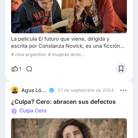
La película El futuro que viene, dirigida y
escrita por Constanza Novick, es una ficción
argentina en torno a la amistad y al paso del
# cine argentino
# mujeres directoras
tiempo. A través de una estructura
fragmentada y un tono íntimo, la directora se
1
adentra en el vínculo entre dos amigas de la
infancia, Romina y Florencia, explorando cómo
esa relación se transforma, y a la vez se repite,
Agus López | RedApple
27 de septiembre de 2024
con el correr de los años. Desde su comienz
¿Culpa? Cero: abracen sus defectos
Culpa Cero