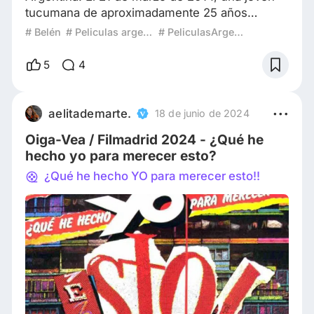
tucumana de aproximadamente 25 años
ingresa de urgencia al Hospital Avellaneda, en
# Belén
# Peliculas argentinas
# PeliculasArgentinas
San Miguel de Tucumán, con dolores
abdominales intensos y un posterior sangrado
5
4
abundante. Los diagnósticos médicos iniciales
coinciden en que ha sufrido un aborto
espontáneo de alrededor de dos meses. A
aelitademarte.
18 de junio de 2024
pesar y como consecuencia de ese
Oiga-Vea / Filmadrid 2024 - ¿Qué he
diagnóstico, el personal del hospit
hecho yo para merecer esto?
¿Qué he hecho YO para merecer esto!!