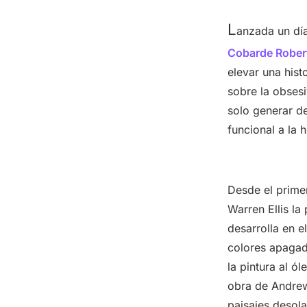
L
anzada un dí
Cobarde Rober
elevar una hist
sobre la obses
solo generar d
funcional a la h
Desde el prime
Warren Ellis la
desarrolla en el
colores apagad
la pintura al 
obra de Andrew
paisajes desola