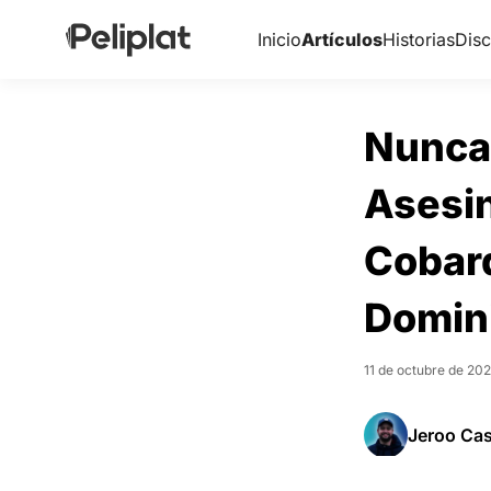
Inicio
Artículos
Historias
Disc
Nunca 
Asesin
Cobard
Domin
11 de octubre de 20
Jeroo Ca