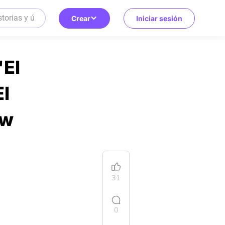
Crear
Iniciar sesión
'El
El
ew
31
0