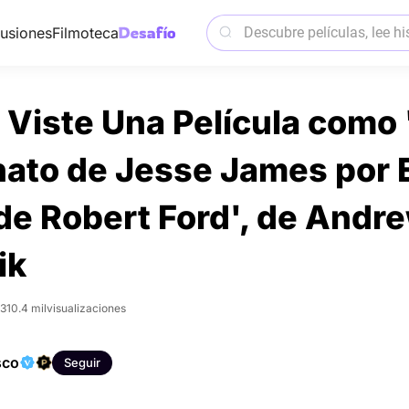
usiones
Filmoteca
Viste Una Película como 
ato de Jesse James por 
e Robert Ford', de Andr
ik
23
10.4 mil
visualizaciones
sco
Seguir