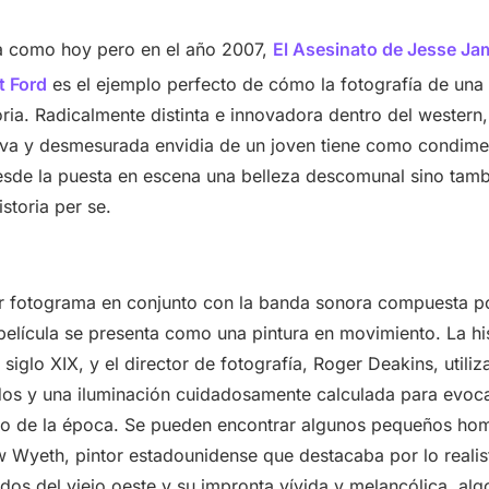
a como hoy pero en el año 2007,
El Asesinato de Jesse Jam
t Ford
es el ejemplo perfecto de cómo la fotografía de una
oria. Radicalmente distinta e innovadora dentro del western, 
iva y desmesurada envidia de un joven tiene como condime
esde la puesta en escena una belleza descomunal sino tamb
istoria per se.
r fotograma en conjunto con la banda sonora compuesta p
 película se presenta como una pintura en movimiento. La hi
 siglo XIX, y el director de fotografía, Roger Deakins, utili
os y una iluminación cuidadosamente calculada para evocar
óleo de la época. Se pueden encontrar algunos pequeños hom
 Wyeth, pintor estadounidense que destacaba por lo realis
dos del viejo oeste y su impronta vívida y melancólica, algo