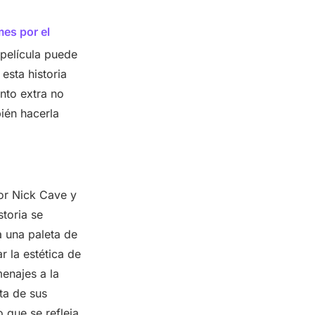
es por el
 película puede
esta historia
nto extra no
ién hacerla
or Nick Cave y
storia se
za una paleta de
 la estética de
enajes a la
ta de sus
 que se refleja