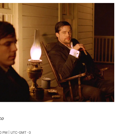
CO
0 PM | UTC-GMT -3