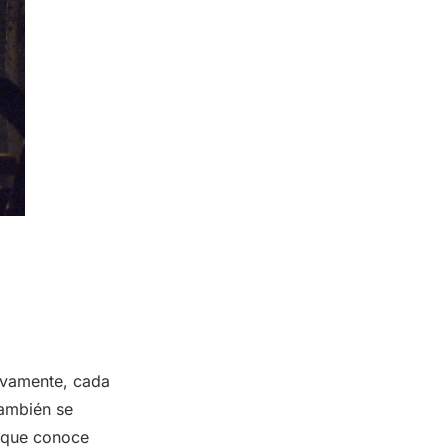
tivamente, cada
también se
s que conoce