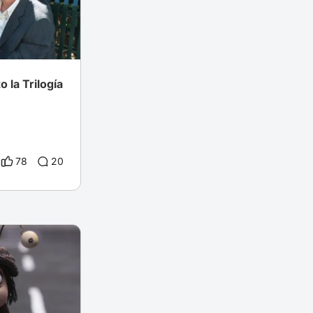
 la Trilogía
78
20