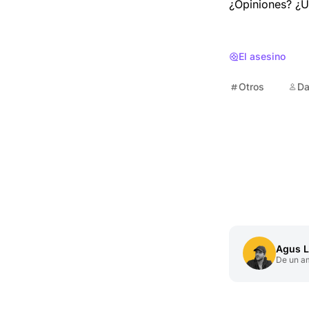
¿Opiniones? ¿U
El asesino
Otros
Da
Agus L
De un a