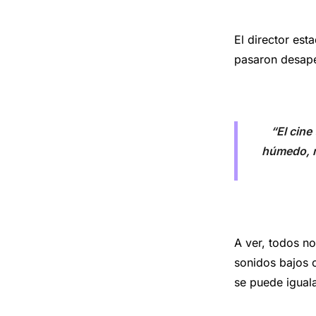
El director es
pasaron desape
“El cine
húmedo, m
A ver, todos n
sonidos bajos 
se puede iguala