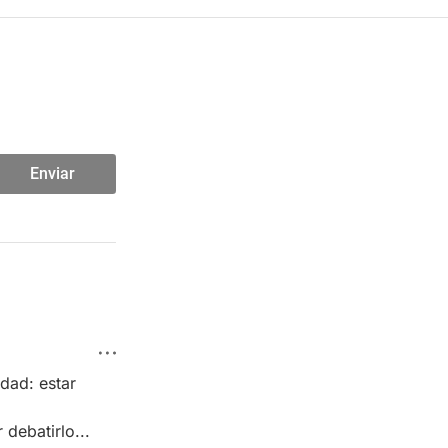
Enviar
ad: estar 
batirlo...  