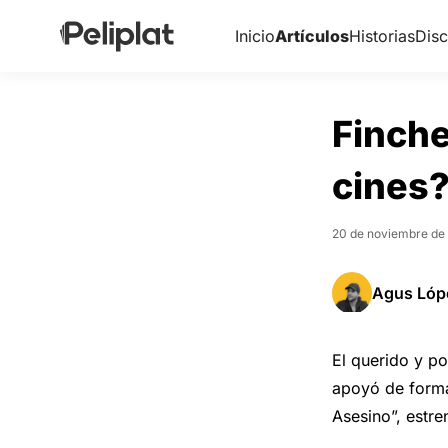
Inicio
Artículos
Historias
Disc
Finche
cines
20 de noviembre de
Agus Lóp
El querido y po
apoyó de forma 
Asesino”, estre