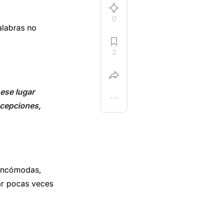
0
alabras no
2
 ese lugar
xcepciones,
 incómodas,
ar pocas veces