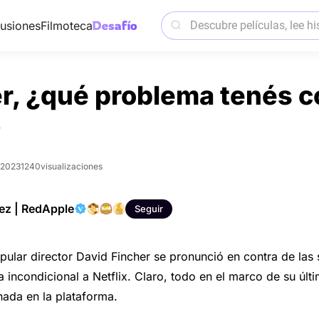
usiones
Filmoteca
r, ¿qué problema tenés c
?
 2023
1240
visualizaciones
ez | RedApple
Seguir
pular director David Fincher se pronunció en contra de las 
incondicional a Netflix. Claro, todo en el marco de su últi
nada en la plataforma.