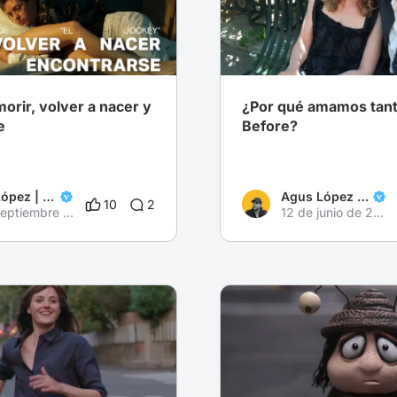
morir, volver a nacer y
¿Por qué amamos tanto
e
Before?
Agus López | RedApple
Agus López | RedApple
10
2
21 de septiembre de 2024
12 de junio de 2025