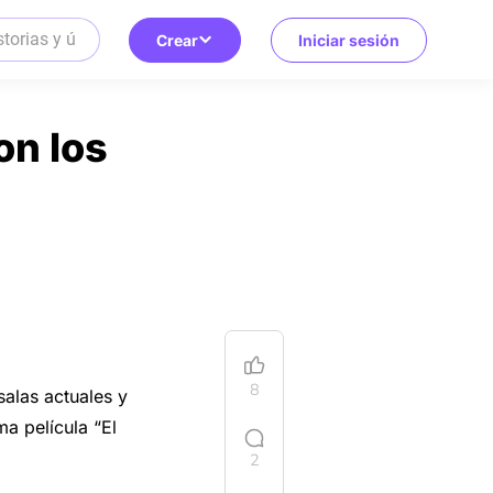
Crear
Iniciar sesión
on los
8
salas actuales y
ma película “El
2