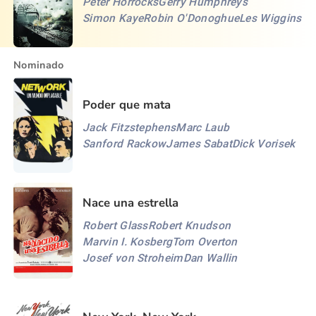
Peter Horrocks
Gerry Humphreys
Simon Kaye
Robin O'Donoghue
Les Wiggins
Nominado
Poder que mata
Jack Fitzstephens
Marc Laub
Sanford Rackow
James Sabat
Dick Vorisek
Nace una estrella
Robert Glass
Robert Knudson
Marvin I. Kosberg
Tom Overton
Josef von Stroheim
Dan Wallin