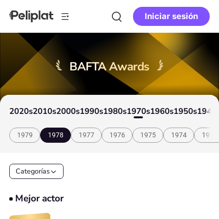
Iniciar sesión
BAFTA Awards
2020s
2010s
2000s
1990s
1980s
1970s
1960s
1950s
1940
1979
1978
1977
1976
1975
1974
1973
Categorías
Mejor actor