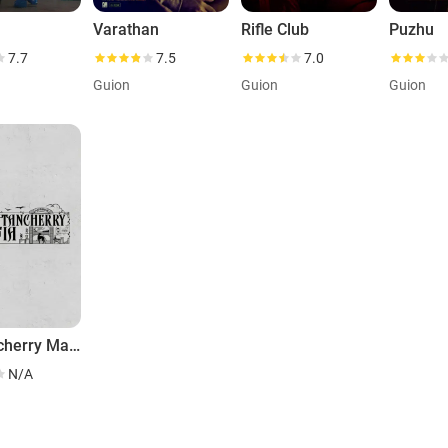
Varathan
Rifle Club
Puzhu
7.7
7.5
7.0
Guion
Guion
Guion
Mattancherry Mafia
N/A