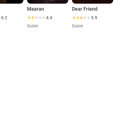
Maaran
Dear Friend
6.2
4.4
5.9
Guion
Guion