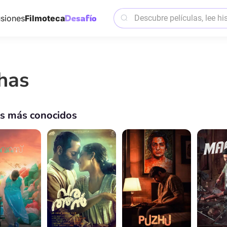
siones
Filmoteca
has
os más conocidos