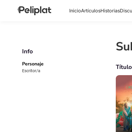
Inicio
Artículos
Historias
Discu
Su
Info
Personaje
Títul
Escritor/a