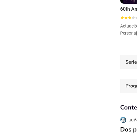
Actuaci
Seri
Prog
Conte
Guiñ
Dos p