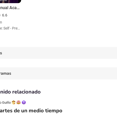
60th Annual Academy of Country Music Awards
6.6
ón
Personaje: Self - Presenter
es
ramas
nido relacionado
o Guiño
artes de un medio tiempo