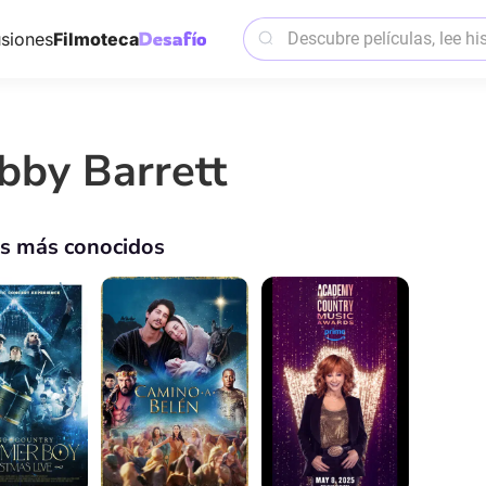
siones
Filmoteca
bby Barrett
os más conocidos