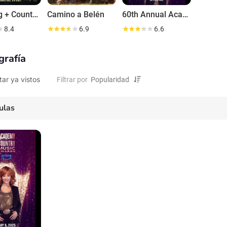
For King + Country: A Drummer Boy Christmas - Live
Camino a Belén
60th Annual Academy of Country Music Awards
8.4
6.9
6.6
grafía
tar ya vistos
Filtrar por
ulas