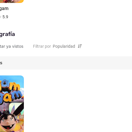
Ogam
5.9
grafía
tar ya vistos
Filtrar por
es