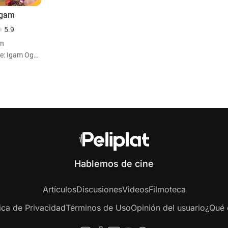
Ogam
5.9
ón
Personaje: Igam Ogam
Hablemos de cine
Artículos
Discusiones
Videos
Filmoteca
tica de Privacidad
Términos de Uso
Opinión del usuario
¿Qué e