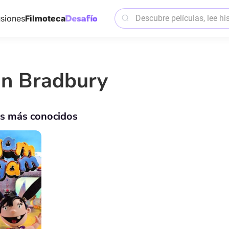
siones
Filmoteca
an Bradbury
os más conocidos