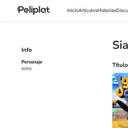
Inicio
Artículos
Historias
Discu
Si
Info
Personaje
Títul
Actriz