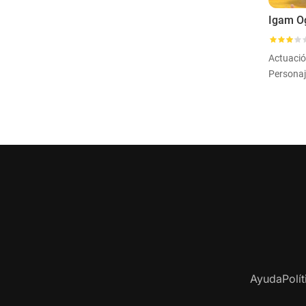
Igam 
Actuaci
Ayuda
Polí