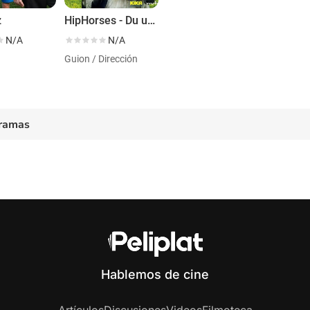
z
HipHorses - Du und dein Pferd
N/A
N/A
Guion / Dirección
ramas
Hablemos de cine
Artículos
Discusiones
Videos
Filmoteca