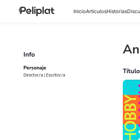
Inicio
Artículos
Historias
Discu
An
Info
Personaje
Títul
Director/a | Escritor/a