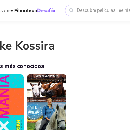
siones
Filmoteca
ke Kossira
os más conocidos