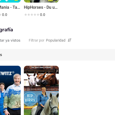
HobbyMania - Tausch mit mir dein Hobby!
HipHorses - Du und dein Pferd
0.0
0.0
grafía
tar ya vistos
Filtrar por
es