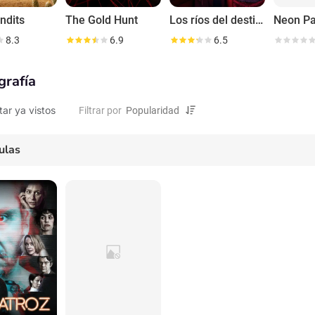
ndits
The Gold Hunt
Los ríos del destino
Neon Pa
8.3
6.9
6.5
grafía
tar ya vistos
Filtrar por
ulas