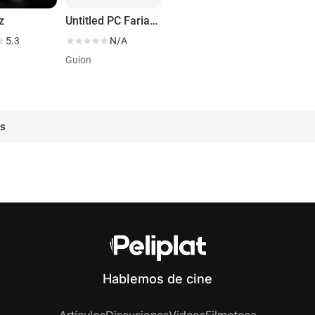
z
Untitled PC Farias Project
5.3
N/A
Guion
es
Hablemos de cine
Artículos
Discusiones
Videos
Filmoteca