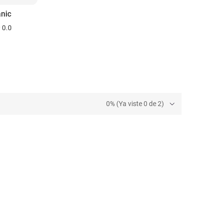
nic
0.0
0% (Ya viste 0 de 2)