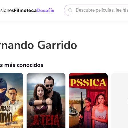
siones
Filmoteca
rnando Garrido
os más conocidos