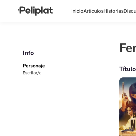
Inicio
Artículos
Historias
Discu
Fe
Info
Personaje
Títul
Escritor/a