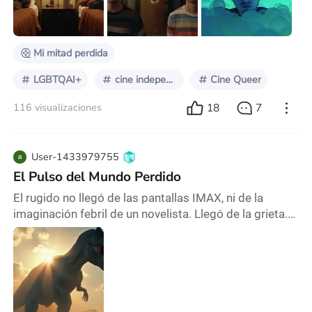
absurdo, la comedia negra, el amor y el vacío.
Twinless (2025) es el segundo largometraje del dir
Mi mitad perdida
LGBTQAI+
cine independiente
Cine Queer
18
7
116 visualizaciones
User-1433979755
El Pulso del Mundo Perdido
El rugido no llegó de las pantallas IMAX, ni de la
imaginación febril de un novelista. Llegó de la grieta.
Una fisura titánica se rasgó en la estratosfera,
liberando una ráfaga de aire primigenio, cargado con
el olor a helecho y tierra húmeda, un aroma que no
pertenecía a este siglo. Y a través de esa brecha,
como dioses de un tiempo olvidado, descendió el
primero: un Argentinosaurus, su masa colo