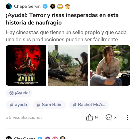
Chapa Servin
¡Ayuda!: Terror y risas inesperadas en esta
historia de naufragio
Hay cineastas que tienen un sello propio y que cada
una de sus producciones pueden ser fácilmente
reconocibles por las características habituales que
suelen tener, la estética, puesta en escena, la narrativa
o incluso los temas que aborda la trama. Dentro del
selecto grupo de cineastas que poseen este
privilegio, tenemos a Sam Raimi quien ha sido
responsable de la trilogía de Spider-Man de Tobey M
¡Ayuda!
ayuda
Sam Raimi
Rachel McAdams
9
3
35 visualizaciones