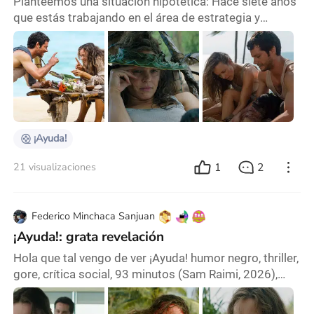
Planteemos una situación hipotética: Hace siete años
que estás trabajando en el área de estrategia y
planificación de una empresa, tus compañeros te
ignoran o se burlan a tus espaldas, colegas obtienen
el crédito por tu arduo trabajo, tu nuevo jefe, quien
deja en claro que va a hacerte la vida a cuadros, le da
el ascenso que te prometieron hace un tiempo a otra
persona de la noche a la mañana y pa
¡Ayuda!
1
2
21 visualizaciones
Federico Minchaca Sanjuan
¡Ayuda!: grata revelación
Hola que tal vengo de ver ¡Ayuda! humor negro, thriller,
gore, crítica social, 93 minutos (Sam Raimi, 2026),
Sam Raimi es el director de Posesión Infernal, El
ejército de las Tinieblas, Spider Man y Productor de