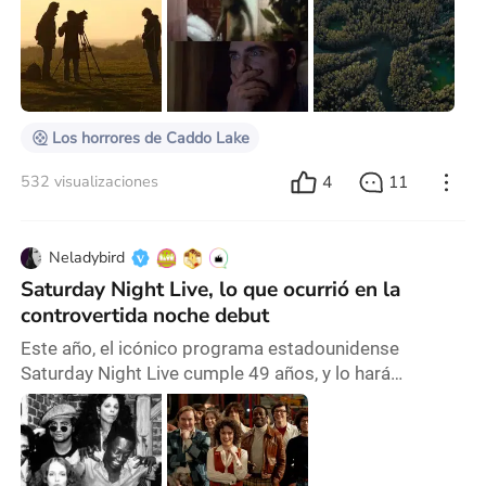
figura creativa construyen ciertos tropos "que definen"
a la persona conforme al inevitable paso (y la erosión)
del tiempo. Si hoy pienso en Robert Eggers, puedo
decir sin titubear que es
Los horrores de Caddo Lake
4
11
532 visualizaciones
Neladybird
Saturday Night Live, lo que ocurrió en la
controvertida noche debut
Este año, el icónico programa estadounidense
Saturday Night Live cumple 49 años, y lo hará
lanzando su temporada número cincuenta (a
estrenarse este fin de semana). Sin embargo, al
tratarse de una fecha tan importante y al ser uno de
los programas más famosos de todos los tiempos,