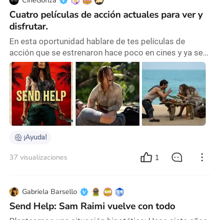
CineGonza
Cuatro películas de acción actuales para ver y
disfrutar.
En esta oportunidad hablare de tes películas de
acción que se estrenaron hace poco en cines y ya se
pueden ver en plataforma: Send Help, El Sobreviviente,
El Guardian, Sin Piedad. Send Help Título original:
Send Help Título en español:¡Ayuda! Año: 2026
Duración: 113 min País: Estados Unidos Director: Sam
Raimi Actores Principales: Rachel McAdams, Dylan
O'Brien, Dennis Haysbert. Sinopsis: Cuando do
¡Ayuda!
1
37 visualizaciones
Gabriela Barsello
Send Help: Sam Raimi vuelve con todo