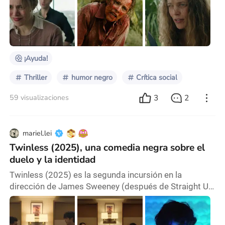
No Respires para que sepan a que clase de director
se enfrentan. La sinopsis en los cines dice: “Una
empleada y su insoportable jefe sobreviven a un
accidente aéreo y quedan atrapados en u
¡Ayuda!
Thriller
humor negro
Crítica social
3
2
59 visualizaciones
mariel.lei
Twinless (2025), una comedia negra sobre el
duelo y la identidad
Twinless (2025) es la segunda incursión en la
dirección de James Sweeney (después de Straight Up,
de 2019), quien decide para esta película un giro hacia
lo absurdo y lo incómodo para abordar un tipo de
duelo muy particular, el de la pérdida de un hermano