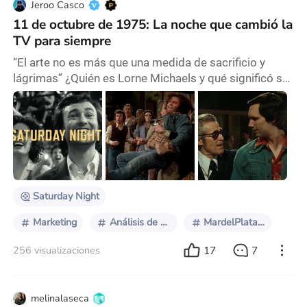
Jeroo Casco
11 de octubre de 1975: La noche que cambió la
TV para siempre
“El arte no es más que una medida de sacrificio y
lágrimas” ¿Quién es Lorne Michaels y qué significó su
nombre en la industria del entretenimiento?
Probablemente nunca hayas leído o escuchado sobre
él, pero este productor y escritor canadiense es uno
de los más influyentes en la historia de la TV.
‘Saturday Night’, la nueva comedia dramática - y que
también sirve como historia de origen - dirigida
Saturday Night
Marketing
Análisis de audiencia
MardelPlataFF2024
17
7
256 visualizaciones
melinalaseca