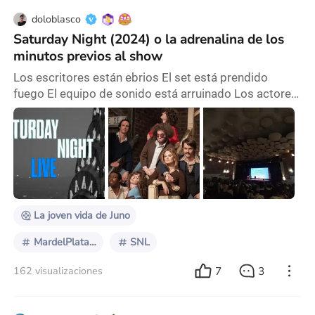
doloblasco
Saturday Night (2024) o la adrenalina de los
minutos previos al show
Los escritores están ebrios El set está prendido
fuego El equipo de sonido está arruinado Los actores
se están agrediendo físicamente (entre ellos) El
equipo está en abierta revuelta Ellos tienen 90
minutos o la cadena dará de baja el programa
Seguramente si estás leyendo esta reseña, es porque
conoces el programa o quizás alguna vez lo
escuchaste nombrar, pero si no tenes idea de qué
estoy hablan
La joven vida de Juno
MardelPlataFF2024
SNL
7
3
162 visualizaciones