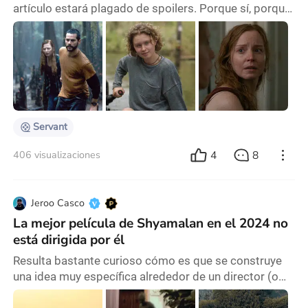
artículo estará plagado de spoilers. Porque sí, porque
hay películas que se sustentan en el factor sorpresa
en su último tercio – algo muy propio de M. Night
Shyamalan , productor ejecutivo de este film – pero en
este caso, no es exactamente así. “Caddo lake” es en
apariencia una discreta producción de Max (antes
conocida como HBO) que juega al misterio
Servant
4
8
406 visualizaciones
Jeroo Casco
La mejor película de Shyamalan en el 2024 no
está dirigida por él
Resulta bastante curioso cómo es que se construye
una idea muy específica alrededor de un director (o
directora, en tal caso). Como es que lo que percibe la
audiencia en conjunto a eso característico que tiene la