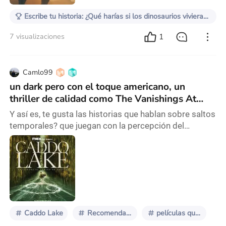
Escribe tu historia: ¿Qué harías si los dinosaurios vivieran hoy?
1
7 visualizaciones
Camlo99
un dark pero con el toque americano, un
thriller de calidad como The Vanishings At
Caddo Lake lo puede lograr
Y así es, te gusta las historias que hablan sobre saltos
temporales? que juegan con la percepción del
espectador? te pareció que dark es una joya? Pues
está película te ofrece eso pero con actuaciones
estelares de Dylan O'Brien, Diana Hopper y demás
actores,y es que está película te dejará boquiabierto
con el final, y aunque tiene un inicio muy pasivo y lento
al momento de desarrollar y desenredar
Caddo Lake
Recomendaciones
películas que volvería a ver