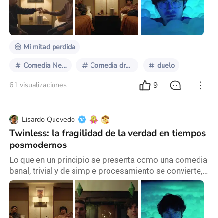
gemelo. En la construcción de esta historia el director
aprovecha para hablar acerca de la soledad en la
sociedad actual, de los vínculos humano
Mi mitad perdida
Comedia Negra
Comedia dramática
duelo
9
61 visualizaciones
Lisardo Quevedo
Twinless: la fragilidad de la verdad en tiempos
posmodernos
Lo que en un principio se presenta como una comedia
banal, trivial y de simple procesamiento se convierte,
a los pocos minutos, en una historia mucho más
compleja e intricada; una narración de donde se
desprenden ejes temáticos como la pérdida y la
soledad, la obsesión y la compulsión, la mentira y el