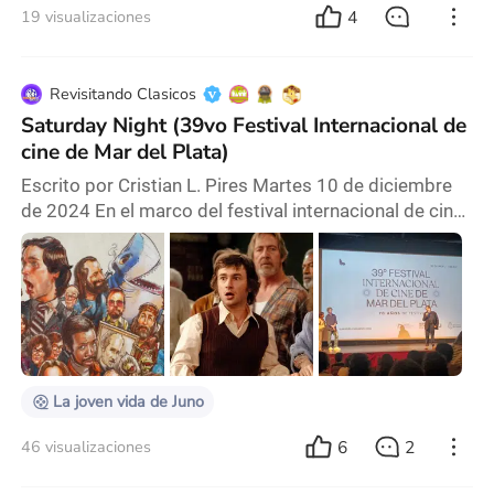
4
19 visualizaciones
Revisitando Clasicos
Saturday Night (39vo Festival Internacional de
cine de Mar del Plata)
Escrito por Cristian L. Pires Martes 10 de diciembre
de 2024 En el marco del festival internacional de cine
de Mar del Plata pude ver varias películas entre ellas,
la propuesta norteamericana de Jason Reitman,
Saturday Night, esta película cuenta en tiempo real las
horas previas al primer episodio del famoso
programa humorístico Estadounidense. Saturday
Night que luego seria conocido como Saturday
La joven vida de Juno
6
2
46 visualizaciones