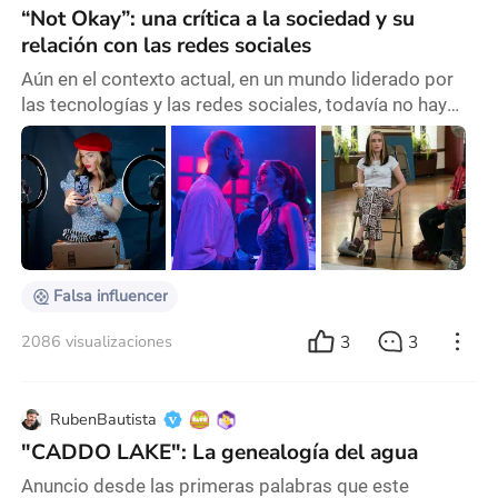
“Not Okay”: una crítica a la sociedad y su
relación con las redes sociales
Aún en el contexto actual, en un mundo liderado por
las tecnologías y las redes sociales, todavía no hay
tantas películas que se animen a explorar este nuevo
paradigma social y que logren capturar cómo
atraviesa las vidas de las personas. La cultura de los
influencers y los “likes” como símbolo de popularidad
y validación online se apoderó del escenario de las
redes sociales, y Not Okay (2022) lo
Falsa influencer
3
3
2086 visualizaciones
RubenBautista
"CADDO LAKE": La genealogía del agua
Anuncio desde las primeras palabras que este