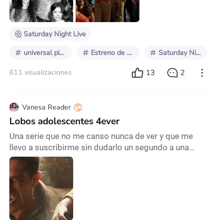
también tendremos la oportunidad de ver en cines
Saturday Night, una película dirigida por Jason
Reitman, protagonizad
Saturday Night Live
universal pictures
Estreno de septiembre
Saturday Night
13
2
611 visualizaciones
Vanesa Reader
Lobos adolescentes 4ever
Una serie que no me canso nunca de ver y que me
llevo a suscribirme sin dudarlo un segundo a una
nueva plataforma de streaming que no estaba en mis
planes contratar es Teen Wolf y aunque muchos digan
que los efectos son malos, es el desarrollo de los
personajes y la idea de un alfa verdadero lo que me
atrapó de la misma. Más allá, de que me resulta
imposible no amar al personaje secundario de la s