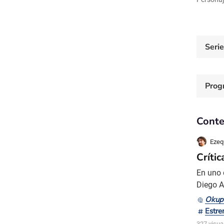
Seri
Prog
Conte
Ezequ
Críti
En uno 
Diego A
pasaban
Okup
America
Estre
durante
327 visua