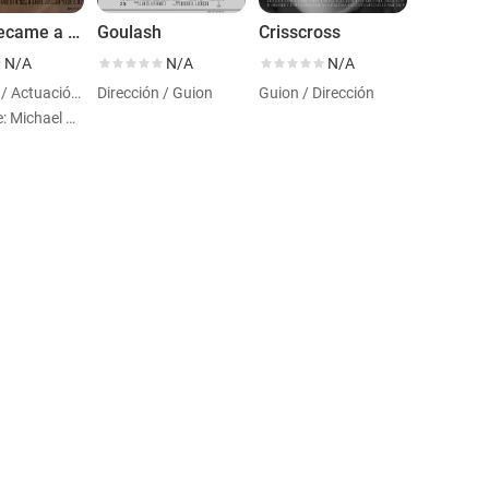
How I Became a Filmmaker
Goulash
Crisscross
N/A
N/A
N/A
Dirección / Actuación / Guion
Dirección / Guion
Guion / Dirección
Personaje: Michael Jackson