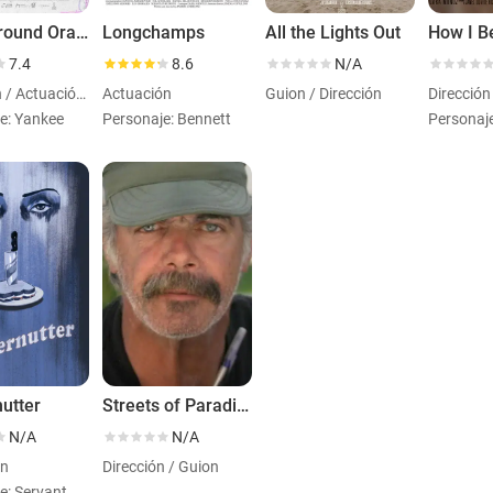
Underground Orange
Longchamps
All the Lights Out
7.4
8.6
N/A
Dirección / Actuación / Guion
Actuación
Guion / Dirección
e: Yankee
Personaje: Bennett
nutter
Streets of Paradise
N/A
N/A
ón
Dirección / Guion
e: Servant