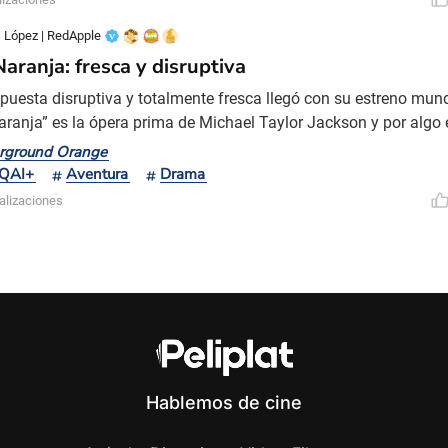
 López | RedApple
aranja: fresca y disruptiva
puesta disruptiva y totalmente fresca llegó con su estreno mundi
aranja” es la ópera prima de Michael Taylor Jackson y por algo
as del festival, que más que una película, es un manifiesto y un 
rground Orange
aranja apunta a las contradicciones de un mundo cada vez m
QAI+
Aventura
Drama
net es real y las noticias son falsas, donde
alizaciones
Hablemos de cine