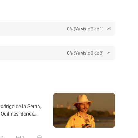
0% (Ya viste 0 de 1)
0% (Ya viste 0 de 3)
odrigo de la Serna,
ta Quilmes, donde
eva Comedia
Hacían de todo
2
1