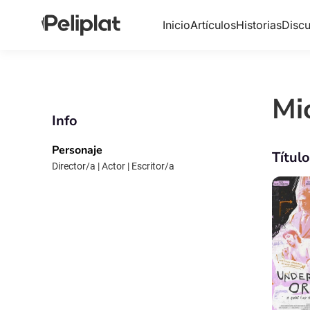
Inicio
Artículos
Historias
Discu
Mi
Info
Personaje
Títul
Director/a | Actor | Escritor/a