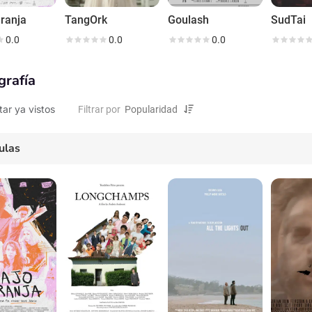
ranja
TangOrk
Goulash
SudTai
0.0
0.0
0.0
grafía
tar ya vistos
Filtrar por
ulas