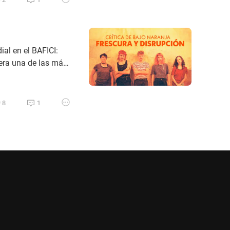
al en el BAFICI:
 era una de las más
estilo de vida.
ás engañoso donde
8
1