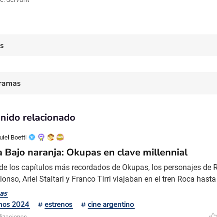
es
ramas
nido relacionado
iel Boetti
ca Bajo naranja: Okupas en clave millennial
de los capítulos más recordados de Okupas, los personajes de R
lonso, Ariel Staltari y Franco Tirri viajaban en el tren Roca has
 una noche en la que convivía el espíritu del reviente de la Nu
as
na con los flejes más emotivos de las amistades masculinas. 
nos 2024
estrenos
cine argentino
 esas horas inolvidables: jugaban a los fichines,
lizaciones