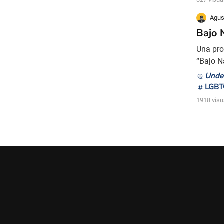
Agus
Bajo N
Una pro
“Bajo N
esperad
Unde
“Bajo N
LGBT
el Inter
1918 visu