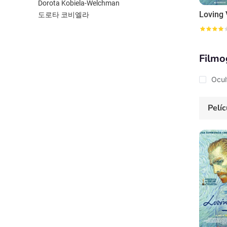
Dorota Kobiela-Welchman
Loving 
도로타 코비엘라
Filmo
Ocul
Pelíc