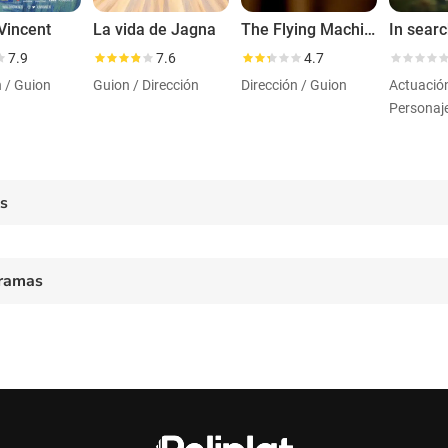
Vincent
La vida de Jagna
The Flying Machine
7.9
7.6
4.7
n / Guion
Guion / Dirección
Dirección / Guion
Actuació
Personaj
es
ramas