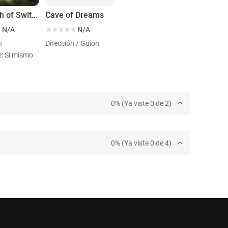
In search of Switez
Cave of Dreams
N/A
N/A
n
Dirección / Guion
e: Sí mismo
0% (Ya viste 0 de 2)
0% (Ya viste 0 de 4)