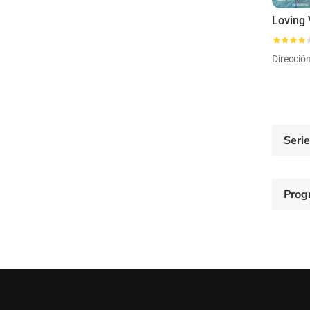
Loving 
Direcció
Seri
Prog