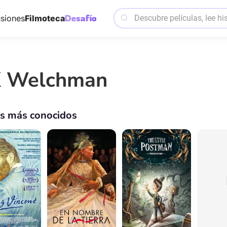
siones
Filmoteca
 Welchman
os más conocidos