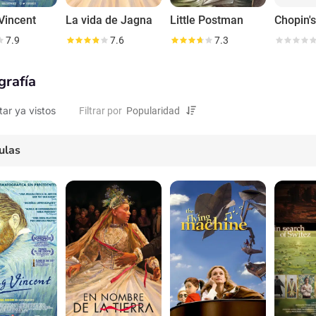
Vincent
La vida de Jagna
Little Postman
Chopin'
7.9
7.6
7.3
grafía
tar ya vistos
Filtrar por
ulas