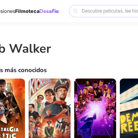
siones
Filmoteca
b Walker
os más conocidos