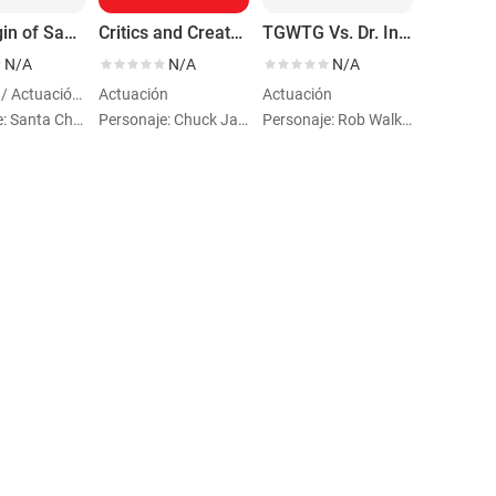
The Origin of Santa Christ
Critics and Creatures
TGWTG Vs. Dr. Insano
N/A
N/A
N/A
Dirección / Actuación / Guion
Actuación
Actuación
Personaje: Santa Christ
Personaje: Chuck Jaffers
Personaje: Rob Walker (archiveFootage) (voice)