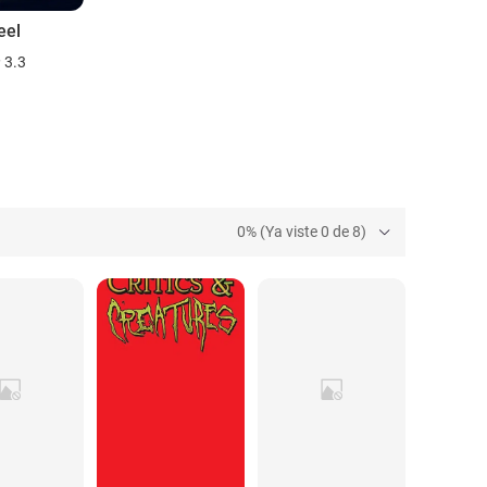
eel
3.3
0% (Ya viste 0 de 8)