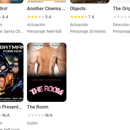
Bro!
Another Cinema Snob Movie
Objects
6.4
5.4
7.4
ón
Actuación
Actuación
Personaje: Santa Christ
Personaje: Neil Hall
Personaje: Sí mismo
RiffTrax Presents: Batman Forever
The Room
N/A
N/A
ón
Guion
Personaje: Self (voice)