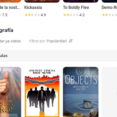
Crítico de la nostalgia
Kickassia
To Boldly Flee
Demo R
7.5
4.9
4.2
grafía
tar ya vistos
Filtrar por
ulas