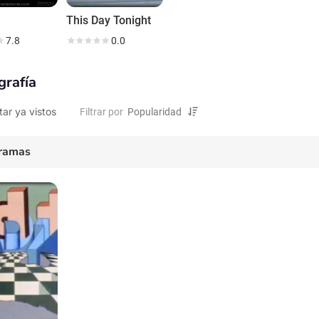
This Day Tonight
7.8
0.0
grafía
tar ya vistos
Filtrar por
ramas