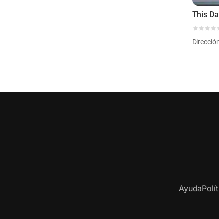
This Da
Direcció
Ayuda
Polí