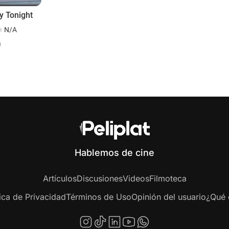
y Tonight
N/A
n
Hablemos de cine
Artículos
Discusiones
Videos
Filmoteca
tica de Privacidad
Términos de Uso
Opinión del usuario
¿Qué e