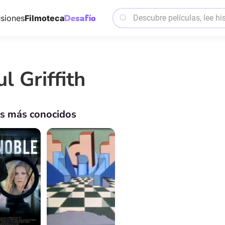
siones
Filmoteca
l Griffith
os más conocidos