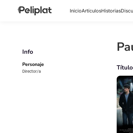
Inicio
Artículos
Historias
Discu
Pau
Info
Personaje
Títul
Director/a