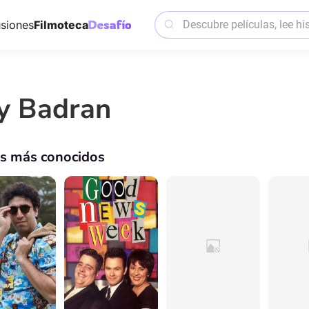
siones
Filmoteca
y Badran
os más conocidos