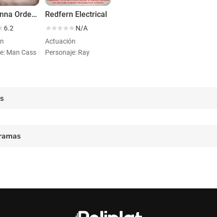
You Wanna Order Pizza?
Redfern Electrical
6.2
N/A
ón
Actuación
e: Man Cass
Personaje: Ray
es
ramas