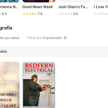
No Experience Necessary
Good News Week
Josh Glanc's Family Man
I Love Y
8.5
7.8
0.0
grafía
tar ya vistos
Filtrar por
ulas