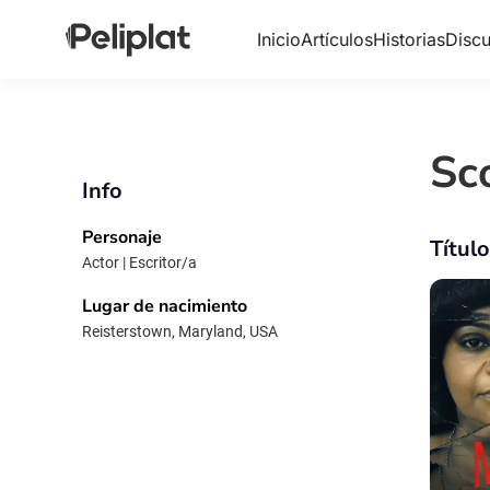
Inicio
Artículos
Historias
Discu
Sc
Info
Personaje
Títul
Actor | Escritor/a
Lugar de nacimiento
Reisterstown, Maryland, USA