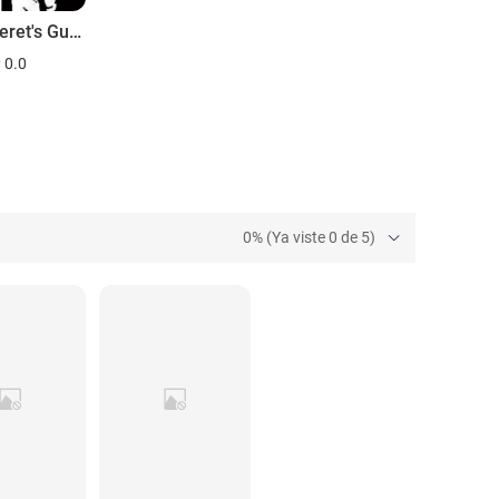
Green Beret's Guide to Surviving the Apocalypse
0.0
0% (Ya viste 0 de 5)