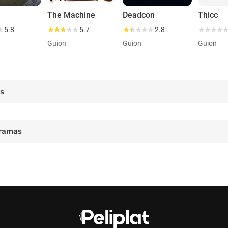
The Machine
Deadcon
Thicc
5.8
5.7
2.8
Guion
Guion
Guion
es
ramas