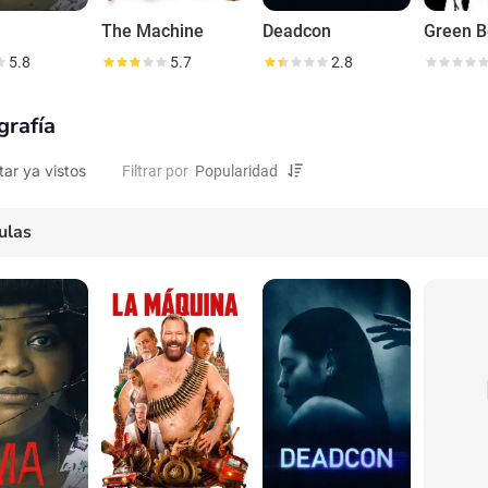
The Machine
Deadcon
5.8
5.7
2.8
grafía
tar ya vistos
Filtrar por
ulas