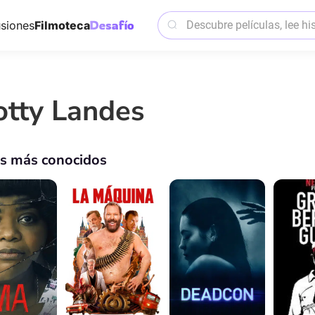
siones
Filmoteca
otty Landes
os más conocidos