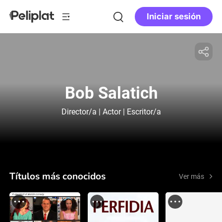
Iniciar sesión
Bob Salatich
Director/a | Actor | Escritor/a
Títulos más conocidos
Ver más