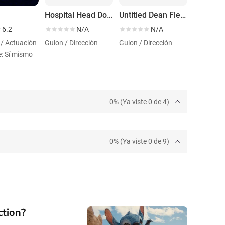
Hospital Head Doctor
Untitled Dean Fleischer Camp Project
6.2
N/A
N/A
 / Actuación
Guion / Dirección
Guion / Dirección
e: Sí mismo
0% (Ya viste 0 de 4)
0% (Ya viste 0 de 9)
ction?