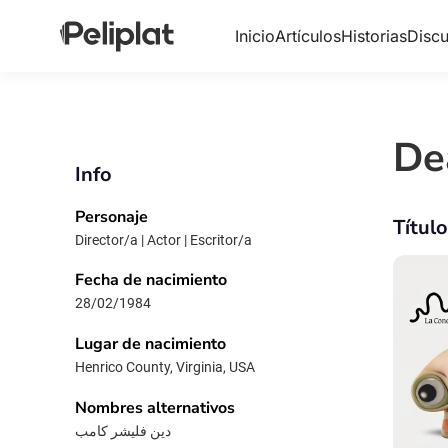
Inicio
Artículos
Historias
Discu
De
Info
Personaje
Títul
Director/a | Actor | Escritor/a
Fecha de nacimiento
28/02/1984
Lugar de nacimiento
Henrico County, Virginia, USA
Nombres alternativos
دين فليشر كامب