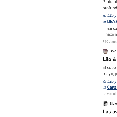
Probabl
profund
un inte
Lilo y
película
LiloY
esta ada
maris
hace m
mejor 
519 visua
todo p
Sólo
Lilo 
El espe
mayo, p
Dirigid
Lilo y
innovad
Carte
una jov
93 visual
Siele
Las a