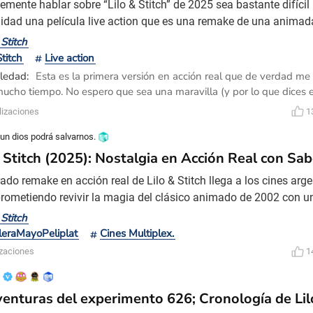
emente hablar sobre “Lilo & Stitch” de 2025 sea bastante difícil
idad una película live action que es una remake de una animad
nto en vano de rellenar caracteres pero entonces, ¿qué puedo ha
 Stitch
? Por un lado, la parte técnica y actoral es un eje principal para
Stitch
Live action
ptación pero, por el otro lado, plan
oledad:
Esta es la primera versión en acción real que de verdad me
ucho tiempo. No espero que sea una maravilla (y por lo que dices e
no ir con demasiadas expectativas), pero al menos parece algo más
lizaciones
1
orque Disney decidió usar talento local en lugar de grandes nombre
 un dios podrá salvarnos.
& Stitch (2025): Nostalgia en Acción Real con Sa
rado remake en acción real de Lilo & Stitch llega a los cines arg
rometiendo revivir la magia del clásico animado de 2002 con u
a porDean Fleischer Camp (Marcel the Shell), la película combina
 Stitch
ores, el regreso de Chris Sanders como la voz de Stitch y el de
leraMayoPeliplat
Cines Multiplex.
en hawaiana que encarna a Lilo con aut
izaciones
1
venturas del experimento 626; Cronología de Lilo