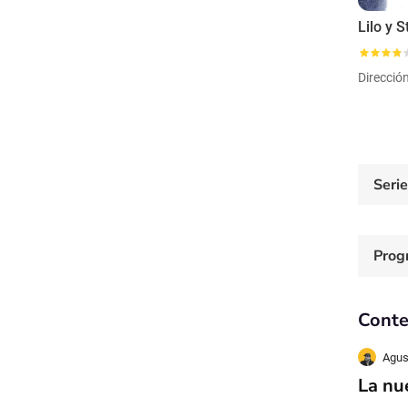
Lilo y S
Direcció
Seri
Prog
Conte
Agus
La nue