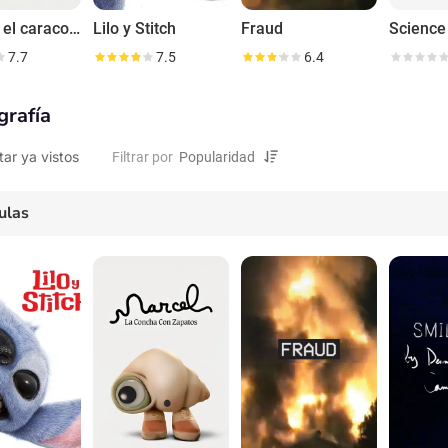
Marcel, el caracol con zapatos
Lilo y Stitch
Fraud
7.7
7.5
6.4
grafía
tar ya vistos
Filtrar por
ulas