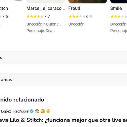
titch
Marcel, el caracol con zapatos
Fraud
Smile
7.5
7.7
6.4
n
Dirección / Guion / Actuación
Dirección
Dirección
Personaje: Dean
Personaj
es
ramas
nido relacionado
 López | RedApple
va Lilo & Stitch: ¿funciona mejor que otra live a