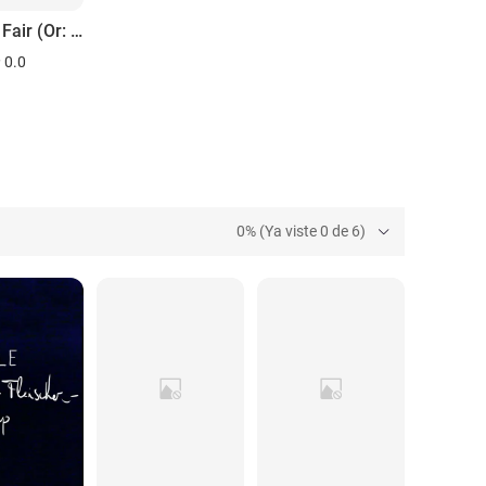
Science Fair (Or: Migratory Patterns & the Flight of the March Brown Mayfly)
0.0
0% (Ya viste 0 de 6)