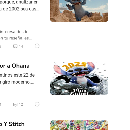
 porque, analizar en
a de 2002 sea casi
blar sobre esta
 conversar sobre
 interesa desde
n tu reseña, es
 genuina, sobre
3
14
s.
bor a Ohana
entinos este 22 de
n giro moderno.
 efectos visuales
but de Maia Kealoha,
4
12
 Y Stitch