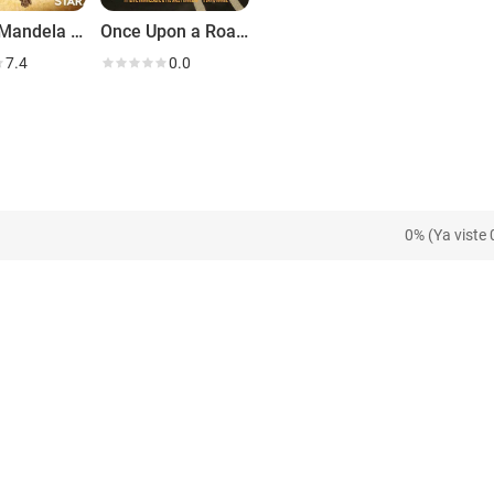
Nelson Mandela Redrawn
Once Upon a Road Trip
7.4
0.0
0% (Ya viste 