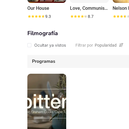
Our House
Love, Communism, Revolution & Rivonia: Bram Fischer's Story
9.3
8.7
Filmografía
Ocultar ya vistos
Filtrar por
Programas