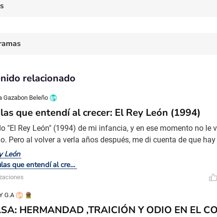
es
ramas
nido relacionado
a Gazabon Beleño
Películas que entendí al crecer: El Rey León (1994)
o "El Rey León" (1994) de mi infancia, y en ese momento no le v
o. Pero al volver a verla años después, me di cuenta de que h
La película aborda temas como la muerte de un ser querido, la c
y León
abilidad, la culpa y el miedo al pasado. La escena de la muerte
Películas que entendí al crecer
 va más allá de la tristeza; refleja nuestras propias
izaciones
Y G.A
SA: HERMANDAD ,TRAICIÓN Y ODIO EN EL C