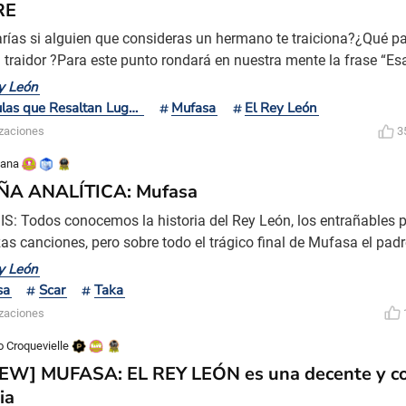
RE
rías si alguien que consideras un hermano te traiciona?¿Qué pas
el traidor ?Para este punto rondará en nuestra mente la frase “Es
r”…y si que lo es .Para recordar hay que viajar en el tiempo, a c
y León
s en cuentos de hadas . Entonces llegamos a una historia que m
Películas que Resaltan Lugares
Mufasa
El Rey León
uno de nosotros, y esa fue el clási
izaciones
3
lana
ÑA ANALÍTICA: Mufasa
S: Todos conocemos la historia del Rey León, los entrañables p
as canciones, pero sobre todo el trágico final de Mufasa el pad
, no conocemos más allá del personaje Mufasa, por lo que, en e
y León
a de nombre Mufasa, profundiza sobre cómo fue la vida del pa
sa
Scar
Taka
ertirse en rey y cómo unos hermanos que originalmente
izaciones
o Croquevielle
EW] MUFASA: EL REY LEÓN es una decente y c
ia