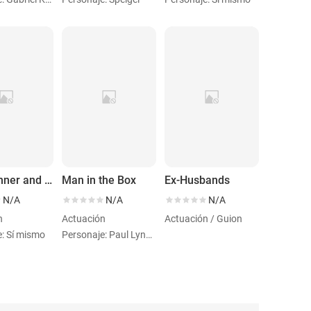
Billy Eichner and 'Potato the Potato'
Man in the Box
Ex-Husbands
N/A
N/A
N/A
n
Actuación
Actuación / Guion
e: Sí mismo
Personaje: Paul Lynde