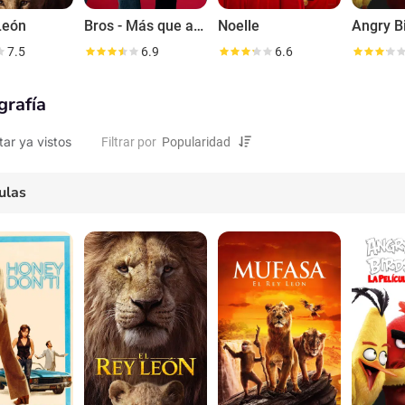
León
Bros - Más que amigos
Noelle
7.5
6.9
6.6
grafía
tar ya vistos
Filtrar por
ulas