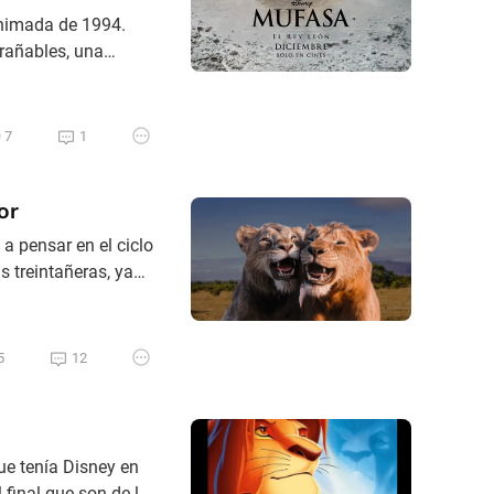
 animada de 1994.
rañables, una
 puede hacer
ndo temazo) y otra
7
1
or
a pensar en el ciclo
 treintañeras, ya
oco para atrás,
, y también
5
12
que tenía Disney en
 final que son de lo