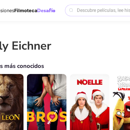
siones
Filmoteca
ly Eichner
os más conocidos