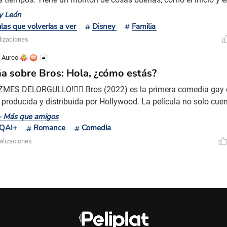
ambién el desarrollo de la película, en la que el protagonista pa
y León
e que solo siente admiración hacia su padre y quiere ser un rey p
ulas que volverías a ver
Disney
Familia
ana, a ser un león que desea
lizaciones
s Aureo
a sobre Bros: Hola, ¿cómo estás?
ZMES DELORGULLO!🏳️‍🌈 Bros (2022) es la primera comedia gay
, producida y distribuida por Hollywood. La película no solo cuen
tre personas del mismo sexo, sino que también transmite la vo
- Más que amigos
y el ambiente social que debería existir en un entorno diverso e
QAI+
Romance
Comedia
resentar grandes ventas de taquilla luego
alizaciones