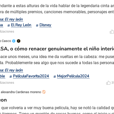
ndante a estas alturas de la vida hablar de la legendaria cinta
a de múltiples premios, canciones memorables, personajes ent
 directa a VHS que sorprendentemente es muy buena (nadie me
a: El rey león
 cuando a Kovu lo exilian y le cantan "Not one of us", que treme
sa
El Rey León
Disney
 es sobre Timón y Puma que aunque quisieran anotarla co
lizaciones
o Casco
A, o cómo renacer genuinamente el niño interi
ace unos meses, una idea me da vueltas en la cabeza: me puse 
ida. Probablemente sea algo que nos sucede a todas las personas
 encontramos casi en la mitad de nuestras vidas. Miramos un p
a: El rey león
o de fijar en la memoria la mayor cantidad de buenos recuerdos
ble
PelículaFavorita2024
MejorPelícula2024
mos visualizar un porvenir idealizado que quepa con
lizaciones
3
 alexandra Cardenas moreno
eon
a que volveria a ver muy buena película, hay se notó la calidad 
s tiempos. Tiene un montón de cosas buenas, como el inicio y el