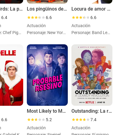
Angry Birds: La película
Los pingüinos de Madagascar: La película
Locura de amor en Las Vegas
6.4
6.6
6.6
n
Actuación
Actuación
Personaje: Chef Pigvoice
Personaje: New York Reportervoice
Personaje: Band Leader
Most Likely to Murder
Outstanding: La revolución del humor
6.6
5.2
7.4
n
Actuación
Actuación
Personaje: Gabriel Kringle
Personaje: Speigel
Personaje: Sí mismo