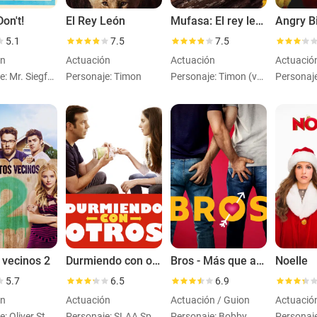
on't!
El Rey León
Mufasa: El rey león
5.1
7.5
7.5
ón
Actuación
Actuación
Actuació
Personaje: Mr. Siegfried
Personaje: Timon
Personaje: Timon (voice)
 vecinos 2
Durmiendo con otros
Bros - Más que amigos
Noelle
5.7
6.5
6.9
ón
Actuación
Actuación / Guion
Actuació
Personaje: Oliver Studebaker
Personaje: SLAA Speaker
Personaje: Bobby