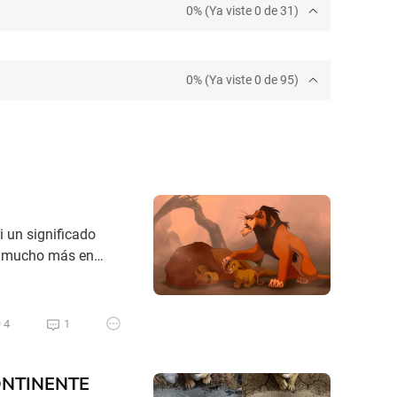
0% (Ya viste 0 de 31)
0% (Ya viste 0 de 95)
i un significado
ay mucho más en
arga de la
 de Mufasa, por
4
1
ONTINENTE