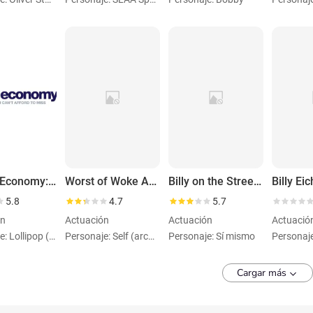
We the Economy: 20 Short Films You Can't Afford to Miss
Worst of Woke Awards
Billy on the Street: Distraction Round
5.8
4.7
5.7
ón
Actuación
Actuación
Actuació
Personaje: Lollipop (segment: The Unbelievably Sweet Alpacas) (voice)
Personaje: Self (archiveFootage)
Personaje: Sí mismo
Personaj
Cargar más