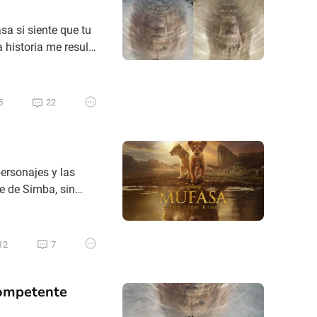
a si siente que tu
a historia me resulta
uando todavía
arco la infancia de
5
22
ersonajes y las
re de Simba, sin
sta película
dre de Simba antes
12
7
ompetente