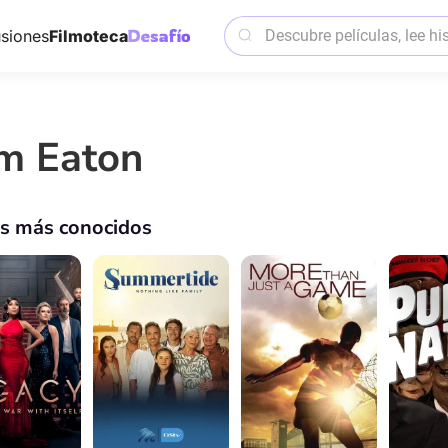
siones
Filmoteca
m Eaton
os más conocidos