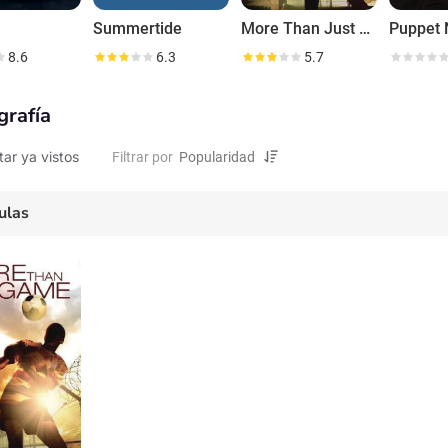
Summertide
More Than Just a Game
Puppet 
8.6
6.3
5.7
grafía
tar ya vistos
Filtrar por
ulas