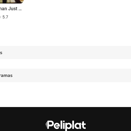
More Than Just a Game
5.7
es
ramas