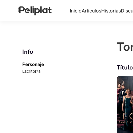
Inicio
Artículos
Historias
Discu
To
Info
Personaje
Títul
Escritor/a