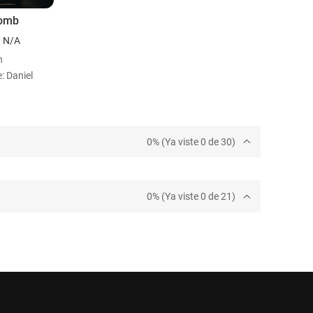
omb
N/A
n
: Daniel
0% (Ya viste 0 de 30)
0% (Ya viste 0 de 21)