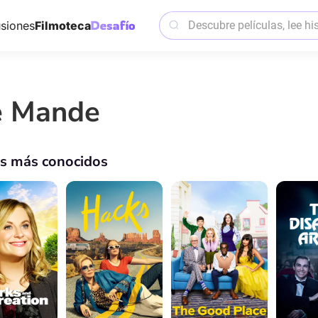
siones
Filmoteca
e Mande
os más conocidos