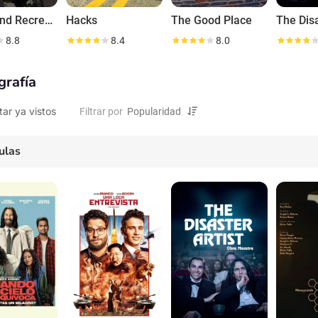
Parks and Recreation
Hacks
The Good Place
8.8
8.4
8.0
grafía
tar ya vistos
Filtrar por
ulas