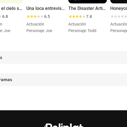
Cuando el cielo se equivoca
Una loca entrevista
The Disaster Artist. Obra maestra
Honeyc
6.8
6.5
7.4
ón
Actuación
Actuación
Actuació
e: Joe
Personaje: Joe
Personaje: Todd
Personaje
es
ramas