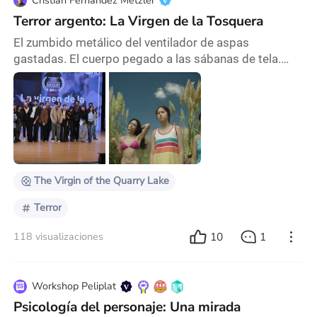
Cristian Fernández Metzler
Terror argento: La Virgen de la Tosquera
El zumbido metálico del ventilador de aspas
gastadas. El cuerpo pegado a las sábanas de tela.
Los sapos que croan en los pastizales del fondo. La
cerveza helada que se mete en la sangre caliente de
un cuerpo sudado. La televisión encendida en Susana
Giménez como para tener un ruido de fondo. Los
cortes de luz en la casa de las abuelas. Las
escapadas al ciber para chatear con la persona que
creíamo
The Virgin of the Quarry Lake
Terror
10
1
118 visualizaciones
Workshop Peliplat
Psicología del personaje: Una mirada