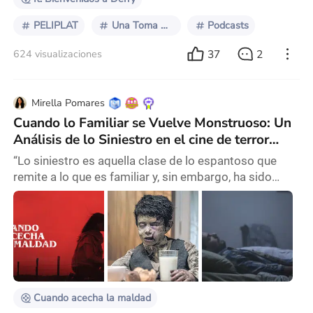
PELIPLAT
Una Toma Más
Podcasts
37
2
624 visualizaciones
Mirella Pomares
Cuando lo Familiar se Vuelve Monstruoso: Un
Análisis de lo Siniestro en el cine de terror
argentino
“Lo siniestro es aquella clase de lo espantoso que
remite a lo que es familiar y, sin embargo, ha sido
reprimido.” —Sigmund Freud, Lo siniestro (1919) El
cine de terror, en su forma más íntima e incómoda, no
nos asusta únicamente con lo ajeno, lo monstruoso o
lo fantástico. Nos aterra cuando lo conocido, la casa,
la madre, el vecino, el cuerpo, se vuelve extraño.
Cuando lo cotidiano se tuerce apen
Cuando acecha la maldad