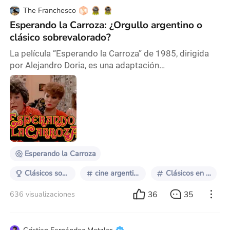
The Franchesco
Esperando la Carroza: ¿Orgullo argentino o
clásico sobrevalorado?
La película “Esperando la Carroza” de 1985, dirigida
por Alejandro Doria, es una adaptación
cinematográfica de la obra teatral que lleva el mismo
nombre, y es considerada por muchos como “la mejor
película argentina de la historia”. Con un elenco de
actores consagrados, como China Zorrilla, Antonio
Gasalla y Luis Brandoni, y una calificación de 8.0 en
IMDb, esta comedia conquistó el corazón de var
Esperando la Carroza
Clásicos sobrevalorados
cine argentino
Clásicos en el cine
36
35
636 visualizaciones