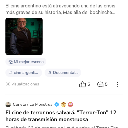
El cine argentino está atravesando una de las crisis
más graves de su historia, Más allá del bochinche
mediático que generó el reciente estreno de Homo
Argentum, película de Mariano Cohn y Gastón Duprat
protagonizada por Guillermo Francella (cuyo
polémico meta mensaje se coló en la discusión
pública durante semanas), el grueso de los
trabajadores del cine se han volcado al teatro ante la
falta de
Mi mejor escena
cine argentino
Documentales´
5
5
38 visualizaciones
Canela / La Monstrua
El cine de terror nos salvará. "Terror-Ton" 12
horas de transmisión monstruosa