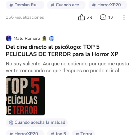
Demian Rugna
Cuando acecha la maldad
HorrorXP2025
29
12
166 visualizaciones
Matu Romero
Del cine directo al psicólogo: TOP 5
PELÍCULAS DE TERROR para la Horror XP
No soy valiente. Así que no entiendo por qué me gusta
ver terror cuando sé que después no puedo ni ir al
baño sin prender la luz. Pero bueno, acá estoy,
armando este Top 5 de películas que, como dice el
titulo, me llevaron del cine directo al psicólogo. (O a la
Horror XP). Algunas son joyas modernas, otras
clásicos que me traumaron cuando era chico, y una
que supuestamente era para chicos pero ter
Cuando acecha la maldad
HorrorXP2025
top 5
Terror