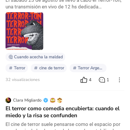
El sábado 23 de agosto se llevó a cabo el Terror-Ton,
una transmisión en vivo de 12 hs dedicada
íntegramente al cine de terror argentino. Organizado
por La Monstrua Cinéfaga, espacio dedicado a la
divulgación del cine de terror, el evento contó con más
de 30 invitados que piensan, filman, escriben,
programan y distribuyen cine de terror en Argentina.
Pensado como un acto de resistencia en un conte
Cuando acecha la maldad
Terror
cine de terror
Terror Argentino
4
1
32 visualizaciones
Clara Migliardo
El terror como comedia encubierta: cuando el
miedo y la risa se confunden
El cine de terror suele pensarse como el espacio por