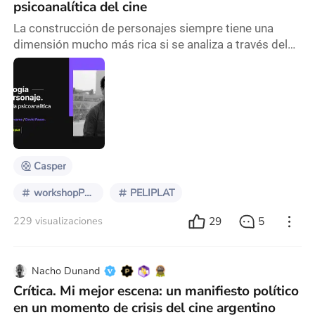
psicoanalítica del cine
La construcción de personajes siempre tiene una
dimensión mucho más rica si se analiza a través del
psicoanálisis. Lo profundo, lo complejo, la
identificación, son elementos clave para volver
tridimensionales a los protagonistas de cualquier
historia. Esta vez, nuestro workshop tuvo una sesión
con la escuela psicoanalítica. Junto a Mirella
Pomares, psicoanalista, psicóloga clínica, además de
desta
Casper
workshopPeliplat
PELIPLAT
29
5
229 visualizaciones
Nacho Dunand
Crítica. Mi mejor escena: un manifiesto político
en un momento de crisis del cine argentino