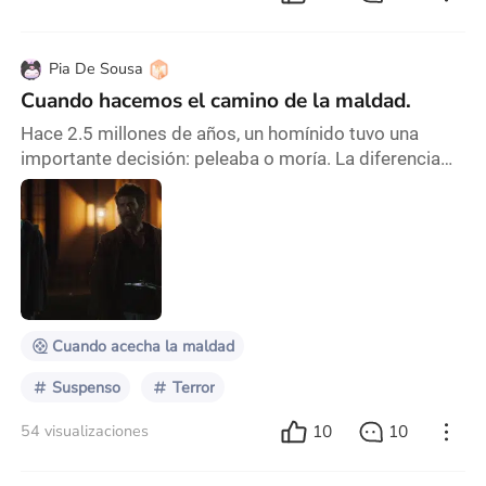
Pia De Sousa
Cuando hacemos el camino de la maldad.
Hace 2.5 millones de años, un homínido tuvo una
importante decisión: peleaba o moría. La diferencia
entre esas dos opciones dependía de un solo factor:
el miedo. Este puede ser como un rayo que nos
ilumina la mente y nos despierta el cuerpo para hacer
lo necesario para sobrevivir, o como un potente
neurotóxico. Pero hay una gran diferencia entre el
miedo que produce un enfrentamiento con un depred
Cuando acecha la maldad
Suspenso
Terror
10
10
54 visualizaciones