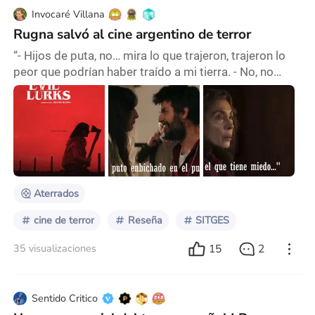
Invocaré Villana
Rugna salvó al cine argentino de terror
“- Hijos de puta, no… mira lo que trajeron, trajeron lo
peor que podrían haber traído a mi tierra. - No, no
dispare, don Ruiz, no dispare por favor ¡no dispare! -
Algo tengo que hacer con esta basura. - No, no, no, así
no se mata la maldad, don Ruiz, va a ser peor, no lo
haga…” Cuando acecha la maldad (2023) dirigida por
Demián Rugna, y producida por Shudder, Machaco
Films, INCAA, Aramos Cine, La
Aterrados
cine de terror
Reseña
SITGES
15
2
35 visualizaciones
Sentido Critico