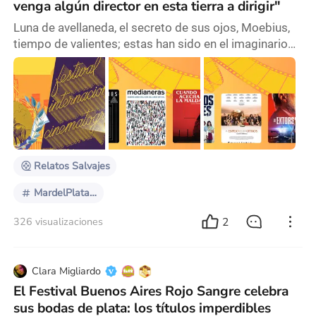
venga algún director en esta tierra a dirigir"
Luna de avellaneda, el secreto de sus ojos, Moebius,
tiempo de valientes; estas han sido en el imaginario
colectivo las películas con las que siempre se ha
identificado al cine nacional. Sus actores y directores
fueron consagrados en papeles al que siempre se los
remiten a estas joyas por sobre las posteriores
producciones en las que han participado. Sin
embargo, el aprecio pétreo por estas pelícu
Relatos Salvajes
MardelPlataFF2024
2
326 visualizaciones
Clara Migliardo
El Festival Buenos Aires Rojo Sangre celebra
sus bodas de plata: los títulos imperdibles