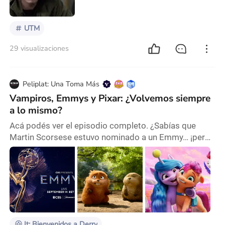
8-.Rosemary’s Baby (1968) 9-.À l'intérieur (2007)
10-.Holo
UTM
29 visualizaciones
Peliplat: Una Toma Más
Vampiros, Emmys y Pixar: ¿Volvemos siempre
a lo mismo?
Acá podés ver el episodio completo. ¿Sabías que
Martin Scorsese estuvo nominado a un Emmy… ¡pero
como actor? ¿O que Pixar está por lanzar otra peli
original después de muchas críticas por "repetir
estilo"? Si te intriga saber cómo Scorsese reaccionó a
su nominación, o cuál es la polémica alrededor del
famoso estilo "bean mouth" en las nuevas películas
animadas, quedate que este episodio arranca co
It: Bienvenidos a Derry