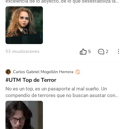
excelencia de lo abyecto, de lo que desestabiliza la
seguridad cotidiana. Sin embargo, en esa misma
grieta donde irrumpe el miedo, también aparece la
risa. Lejos de ser un simple efecto colateral, la risa
funciona a la manera de un mecanismo narrativo y
afectivo que está inscripto en la tradición del género.
El terror no solo busca asustar. Much
5
2
53 visualizaciones
Carlos Gabriel Mogollón Herrera
#UTM Top de Terror
No es un top, es un pasaporte al mal sueño. Un
compendio de terrores que no buscan asustar con
fantasmas de sábana blanca, sino con carne, falta de
fe y m1erda explicita. 1-.Tesis (1996) 2-.Cuando
acecha la maldad (2023) 3-.Salo o los 120 días de
Sodoma (1975) 4-.Evil Dead 2 (1987) 5-.Martyrs
(2008) 6-.Cabin Fever (2002) 7-.Hostal 2 (2007)