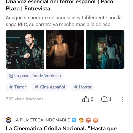
Una voz esencial del terror español | Paco
Plaza | Entrevista
Aunque su nombre se asocia inevitablemente con la
saga REC, su carrera va mucho más allá de esa
explosión de popularidad. No es simplemente un
director de películas de terror; es un apasionado del
género que ha sabido combinar tradición, innovación
y una sensibilidad muy particular para explorar el
miedo. Paco Plaza, director español Hoy, 28 de
noviembre, tuve la oportunidad de estar cara a cara c
La posesión de Verónica
Terror
Cine español
Horror
9
1
259 visualizaciones
LA FILMOTECA INDOMABLE
La Cinemática Criolla Nacional. "Hasta que