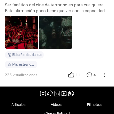
Ser fanático del cine de terror no es para cualquiera.
Esta afirmación poco tiene que ver con la capacidad
de digerir más o menos “cantidad” de miedo, sino con
el requisito mínimo para considerarse seguidor
acérrimo de un género: estar al corriente de su
actualidad. Año a año, se estrenan miles de
producciones en el tema, de las cuales el espectador
promedio solo llega a ver una pequeña cantidad.
El baño del diablo
Mis estrenos favoritos de noviembre
11
4
235 visualizaciones
Artículos
Videos
Filmoteca
¿Qué es Peliplat?