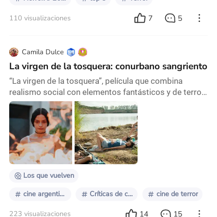
7
5
110 visualizaciones
Camila Dulce
La virgen de la tosquera: conurbano sangriento
“La virgen de la tosquera”, película que combina
realismo social con elementos fantásticos y de terror,
fue dirigida por Laura Casabe (realizadora de “Los que
vuelven”) a partir de un guion de Benjamín Naishtat
(“Rojo”, “Puan”). Basada en dos cuentos de Mariana
Enriquez, el homónimo y “El carrito”, ambos del libro
“Los peligros de fumar en la cama”, publicado por
primera vez en 2009, tuvo su lanza
Los que vuelven
cine argentino
Críticas de cine
cine de terror
14
15
223 visualizaciones