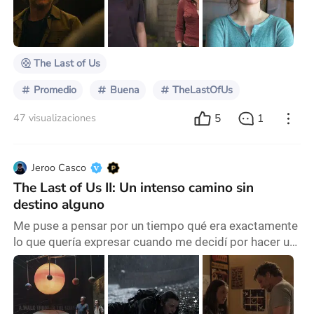
los últimos años y exponente de las adaptaciones de
videojuegos sufrió una baja importante en
visualizaciones y el rechazo de la comunida
The Last of Us
Promedio
Buena
TheLastOfUs
5
1
47 visualizaciones
Jeroo Casco
The Last of Us II: Un intenso camino sin
destino alguno
Me puse a pensar por un tiempo qué era exactamente
lo que quería expresar cuando me decidí por hacer un
artículo sobre “la serie del momento”. Me encanta
como calificamos con una asignatura temporal a lo
que está de moda. Es bastante curioso ¿no? ¿La serie
del momento? ¿qué momento? ¿hoy, mañana, pasado,