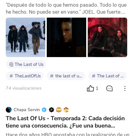
"Después de todo lo que hemos pasado. Todo lo que
he hecho. No puede ser en vano." JOEL. Que fuerte.
Como así han comprobado algunas series atrevidas
con la estructura narrativa, muchas arrimadas al
género épico, al sci-fi, al thriller, o al policial, el impacto
de la sorpresa y de dejar aturdido al espectador es un
diferencial. A medida que pasa el tiempo, los
espectadores evolucionan como espect
The Last of Us
TheLastOfUs
the last of us 2
The Last of Us
1
74 visualizaciones
Chapa Servin
The Last Of Us - Temporada 2: Cada decisión
tiene una consecuencia. ¿Fue una buena
temporada?
Hace dos años HBO apostaba con la realización de un