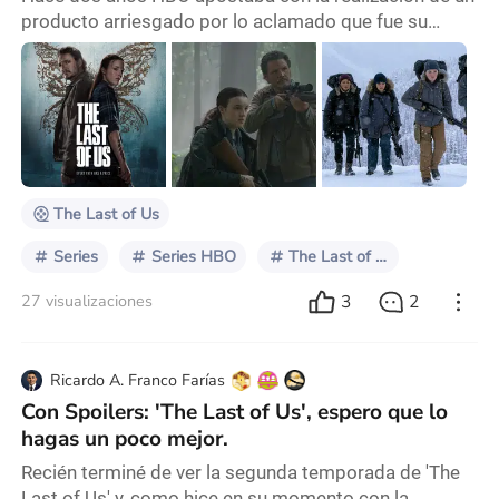
producto arriesgado por lo aclamado que fue su
material original y la gran cantidad de fanáticos que
eso atrajo. Hablamos de “The Last Of Us” que en
2023 con su primera temporada logro consolidar la
era de las adaptaciones de videojuegos y que no solo
eso, sino que ofreció la mejor serie de ese año para
muchos y que ha sido del encanto tanto de c
The Last of Us
Series
Series HBO
The Last of Us
3
2
27 visualizaciones
Ricardo A. Franco Farías
Con Spoilers: 'The Last of Us', espero que lo
hagas un poco mejor.
Recién terminé de ver la segunda temporada de 'The
Last of Us' y, como hice en su momento con la