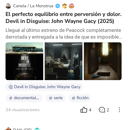
Canela / La Monstrua
El perfecto equilibrio entre perversión y dolor.
Devil in Disguise: John Wayne Gacy (2025)
Llegué al último estreno de Peacock completamente
derrotada y entregada a la idea de que es imposible
hacer una serie de crímenes, basada en asesinos
seriales, sin cometer el sacrílego error de romantizar
al monstruo. Algo está pasando con la representación
de la perversidad que es aún más siniestro que
aquello que se nos cuenta. En este contexto donde
los documentales de crímenes y las ficciones
Devil in Disguise: John Wayne Gacy
documentales de crimenes
serie
ficción
4
2
34 visualizaciones