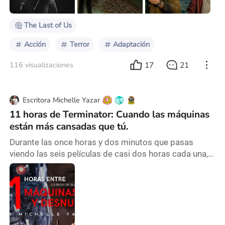
mejor adaptación de un videojuego. Si bien ahora es
The Last of Us
Acción
Terror
Adaptación
17
21
116 visualizaciones
Escritora Michelle Yazar
11 horas de Terminator: Cuando las máquinas
están más cansadas que tú.
Durante las once horas y dos minutos que pasas
viendo las seis películas de casi dos horas cada una,
te encuentras con una historia que parece no tener fin.
Las películas comienzan con una trama interesante,
pero después de tanto tiempo te preguntas: ¿y por
qué tanto de tanto? Lo que podemos observar como
espectadores es que el centro de todo es siempre el
mismo: el Terminator, ese robot que nunca