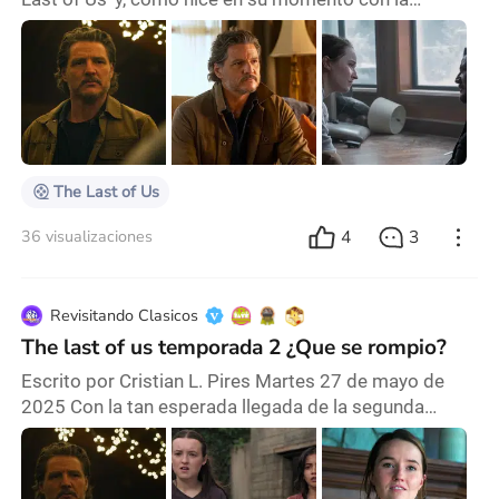
primera, hay que hablar de esta también, porque ha
sido un poco diferente de su predecesora, y no tanto
para bien. De hecho, varias sorpresas a lo largo de la
misma. Craig Mazin nos plantea una temporada muy
diferente de la anterior. Menos infectados, menos
caos post-apocalíptico, con más estructuras s
The Last of Us
4
3
36 visualizaciones
Revisitando Clasicos
The last of us temporada 2 ¿Que se rompio?
Escrito por Cristian L. Pires Martes 27 de mayo de
2025 Con la tan esperada llegada de la segunda
temporada de The Last of Us, la emoción y los nervios
venían por partes iguales. Sin embargo, algo se torció
en el camino, y lo que era una de las grandes series de