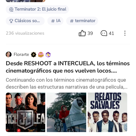
Terminator 2: El juicio final
Clásicos sobrevalorados
IA
terminator
39
41
236 visualizaciones
Florarte
Desde RESHOOT a INTERCUELA, los términos
cinematográficos que nos vuelven locos.
(Parte 2)
Continuando con los términos cinematográficos que
describen las estructuras narrativas de una película,
podemos encontrarnos con unos cuantos más,
Sigamos!! 🔸RESHOOT Es la vuelta al estudio una vez
terminado el rodaje para volver a grabar escenas.
Normalmente, por culpa de un mal test-screening, o
por exigencias de la producción para darle otro tono a
la película. Son los retoques de filmación po