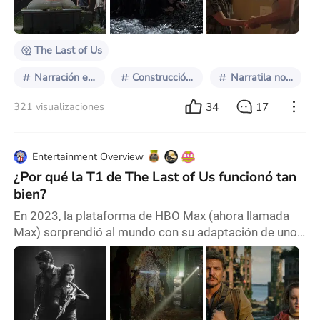
una semana entera? En fin, ayer se terminó la segunda
temporada de The Last of Us y junto a el
The Last of Us
Narración episódica
Construcción de mundos
Narratila no lineal
34
17
321 visualizaciones
Entertainment Overview
¿Por qué la T1 de The Last of Us funcionó tan
bien?
En 2023, la plataforma de HBO Max (ahora llamada
Max) sorprendió al mundo con su adaptación de uno
de los mejores videojuegos del mundo: The Last of
Us. Por nueve semanas, esta serie de zombies se
ganó a los fanáticos del juego y a espectadores
casuales casi por igual. Desde el primer episodio,
empezó a ser considerada la mejor serie del año y la