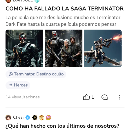
DAN JOEL
COMO HA FALLADO LA SAGA TERMINATOR
La película que me desilusiono mucho es Terminator
Dark Fate hasta la cuarta película podemos pensar
que el filM tenia un happy ending pero despues a
partir de la quinta no estaba mal hecha. pero la sexta
entrega era un asco la película. DARK FATE tiene
escenas repetidas de la anterior la escena del
helicóptero donde Sara Connor Emilia clarke dispara
desde el helicóptero se vuelve a repetir en el
Terminator: Destino oculto
Heroes
1
14 visualizaciones
Chesi
¿Qué han hecho con los últimos de nosotros?