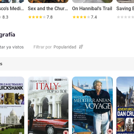
Francesco's Mediterranean Voyage
Sex and the Church
On Hannibal's Trail
8.3
7.8
7.4
grafía
tar ya vistos
Filtrar por
es