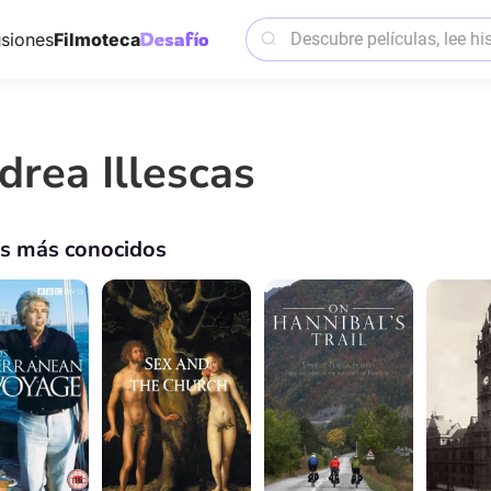
siones
Filmoteca
drea Illescas
os más conocidos