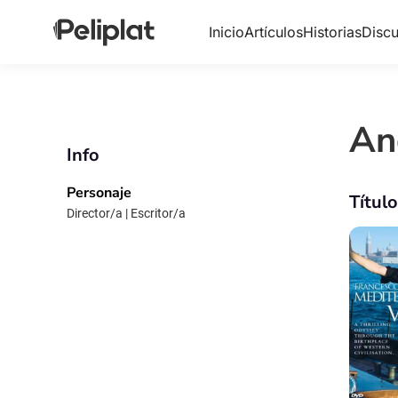
Inicio
Artículos
Historias
Discu
An
Info
Personaje
Títul
Director/a | Escritor/a