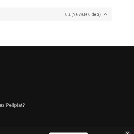
0% (Ya viste 0 de 3)
s Peliplat?