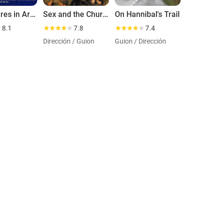
Adventures in Architecture
Sex and the Church
On Hannibal's Trail
8.1
7.8
7.4
Dirección / Guion
Guion / Dirección