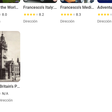
Around the World in 80 Treasures
Francesco's Italy: Top to Toe
Francesco's Mediterranean Voyage
8.0
8.2
8.3
n
Dirección
Dirección
Dirección
Saving Britain's Past
N/A
Dirección