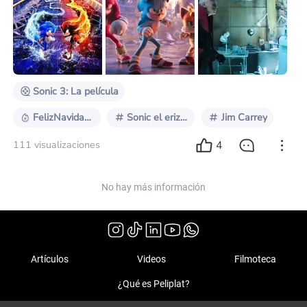
proyecto Shadow, un erizo que busca respuestas y
por sobre todo venganza, con el destino de la tierra en
peligro, Sonic hace una alianza peligrosa con su
némesis, el doctor Ivo Robotnik. Dirigida una vez más
por Jeff Fowler, Sonic 3 se estrenó el 2
Sonic 3: La película
FelizNavidad2024
Sonic el erizo azul de SEGA
Jim Carrey
4
111 visualizaciones
No hay más información
Artículos
Videos
Filmoteca
¿Qué es Peliplat?